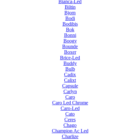
Bianca-Led
Biltin
Bjorn
Bodi
Bodibis
Bok
Bonni
Boogy
Bounde
Boxer
Brice-Led
Buddy
Bulb
Cadix
Calixt
Capsule
Carlyn
Caro
Caro Led Chrome
Caro-Led
Cato
Ceres
Chago
Champion Ac Led
Charlize