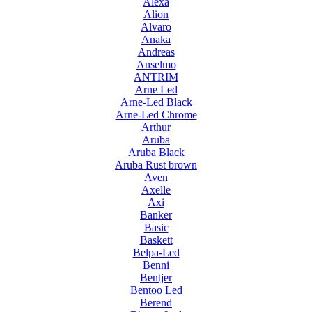
Alexa
Alion
Alvaro
Anaka
Andreas
Anselmo
ANTRIM
Arne Led
Arne-Led Black
Arne-Led Chrome
Arthur
Aruba
Aruba Black
Aruba Rust brown
Aven
Axelle
Axi
Banker
Basic
Baskett
Belpa-Led
Benni
Bentjer
Bentoo Led
Berend