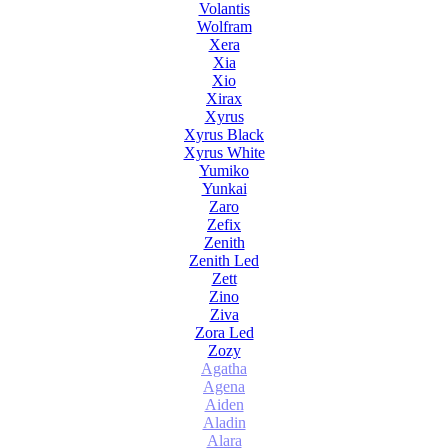
Volantis
Wolfram
Xera
Xia
Xio
Xirax
Xyrus
Xyrus Black
Xyrus White
Yumiko
Yunkai
Zaro
Zefix
Zenith
Zenith Led
Zett
Zino
Ziva
Zora Led
Zozy
Agatha
Agena
Aiden
Aladin
Alara