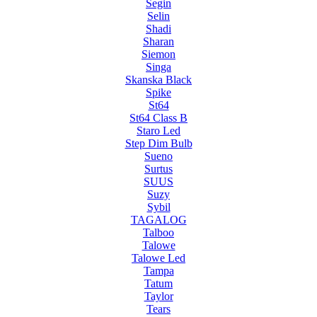
Segin
Selin
Shadi
Sharan
Siemon
Singa
Skanska Black
Spike
St64
St64 Class B
Staro Led
Step Dim Bulb
Sueno
Surtus
SUUS
Suzy
Sybil
TAGALOG
Talboo
Talowe
Talowe Led
Tampa
Tatum
Taylor
Tears