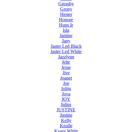
Greasby
Grony
Hester
Honore
Hups Ir
Isla
Jantine
Jany
Jaster Led Black
Jaster Led White
Jazzlynn
Jelte
Jesse
Jive
Joanet
Joe
Jolijn
Jova
JOY
Julius
JUSTINE
Justine
Kelly
Knulle
Kyara White