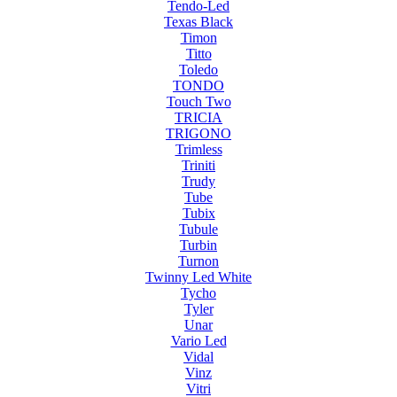
Tendo-Led
Texas Black
Timon
Titto
Toledo
TONDO
Touch Two
TRICIA
TRIGONO
Trimless
Triniti
Trudy
Tube
Tubix
Tubule
Turbin
Turnon
Twinny Led White
Tycho
Tyler
Unar
Vario Led
Vidal
Vinz
Vitri