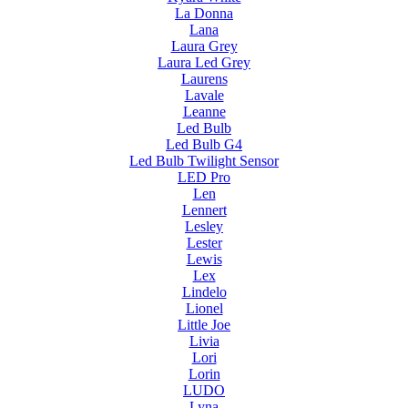
La Donna
Lana
Laura Grey
Laura Led Grey
Laurens
Lavale
Leanne
Led Bulb
Led Bulb G4
Led Bulb Twilight Sensor
LED Pro
Len
Lennert
Lesley
Lester
Lewis
Lex
Lindelo
Lionel
Little Joe
Livia
Lori
Lorin
LUDO
Lyna