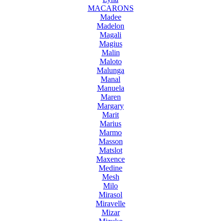
MACARONS
Madee
Madelon
Magali
Magius
Malin
Maloto
Malunga
Manal
Manuela
Maren
Margary
Marit
Marius
Marmo
Masson
Matslot
Maxence
Medine
Mesh
Milo
Mirasol
Miravelle
Mizar