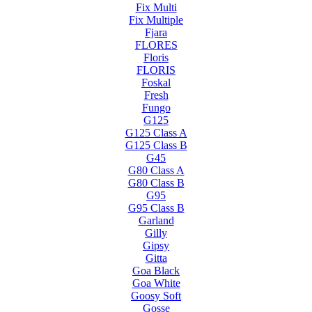
Fix Multi
Fix Multiple
Fjara
FLORES
Floris
FLORIS
Foskal
Fresh
Fungo
G125
G125 Class A
G125 Class B
G45
G80 Class A
G80 Class B
G95
G95 Class B
Garland
Gilly
Gipsy
Gitta
Goa Black
Goa White
Goosy Soft
Gosse