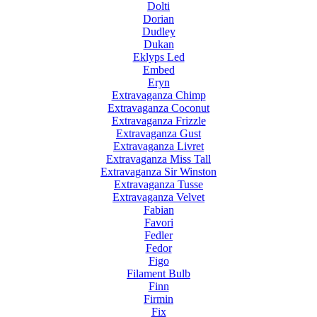
Dolti
Dorian
Dudley
Dukan
Eklyps Led
Embed
Eryn
Extravaganza Chimp
Extravaganza Coconut
Extravaganza Frizzle
Extravaganza Gust
Extravaganza Livret
Extravaganza Miss Tall
Extravaganza Sir Winston
Extravaganza Tusse
Extravaganza Velvet
Fabian
Favori
Fedler
Fedor
Figo
Filament Bulb
Finn
Firmin
Fix