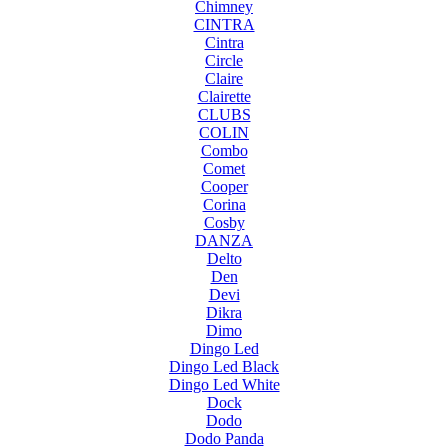
Chimney
CINTRA
Cintra
Circle
Claire
Clairette
CLUBS
COLIN
Combo
Comet
Cooper
Corina
Cosby
DANZA
Delto
Den
Devi
Dikra
Dimo
Dingo Led
Dingo Led Black
Dingo Led White
Dock
Dodo
Dodo Panda