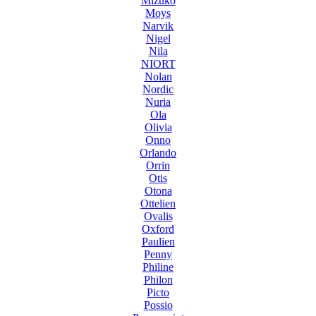
Mizuko
Moys
Narvik
Nigel
Nila
NIORT
Nolan
Nordic
Nuria
Ola
Olivia
Onno
Orlando
Orrin
Otis
Otona
Ottelien
Ovalis
Oxford
Paulien
Penny
Philine
Philon
Picto
Possio