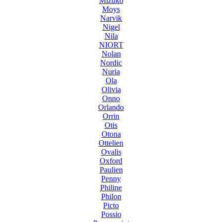
Mizuko
Moys
Narvik
Nigel
Nila
NIORT
Nolan
Nordic
Nuria
Ola
Olivia
Onno
Orlando
Orrin
Otis
Otona
Ottelien
Ovalis
Oxford
Paulien
Penny
Philine
Philon
Picto
Possio