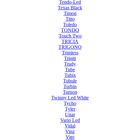
Tendo-Led
Texas Black
Timon
Titto
Toledo
TONDO
Touch Two
TRICIA
TRIGONO
Trimless
Triniti
Trudy
Tube
Tubix
Tubule
Turbin
Turnon
Twinny Led White
Tycho
Tyler
Unar
Vario Led
Vidal
Vinz
Vitri