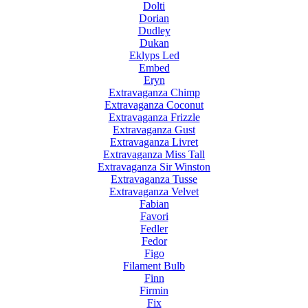
Dolti
Dorian
Dudley
Dukan
Eklyps Led
Embed
Eryn
Extravaganza Chimp
Extravaganza Coconut
Extravaganza Frizzle
Extravaganza Gust
Extravaganza Livret
Extravaganza Miss Tall
Extravaganza Sir Winston
Extravaganza Tusse
Extravaganza Velvet
Fabian
Favori
Fedler
Fedor
Figo
Filament Bulb
Finn
Firmin
Fix