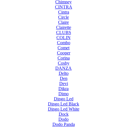
Chimney
CINTRA
Cintra
Circle
Claire
Clairette
CLUBS
COLIN
Combo
Comet
Cooper
Corina
Cosby
DANZA
Delto
Den
Devi
Dikra
Dimo
Dingo Led
Dingo Led Black
Dingo Led White
Dock
Dodo
Dodo Panda