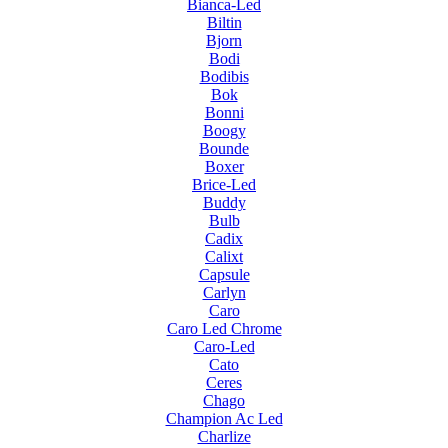
Bianca-Led
Biltin
Bjorn
Bodi
Bodibis
Bok
Bonni
Boogy
Bounde
Boxer
Brice-Led
Buddy
Bulb
Cadix
Calixt
Capsule
Carlyn
Caro
Caro Led Chrome
Caro-Led
Cato
Ceres
Chago
Champion Ac Led
Charlize