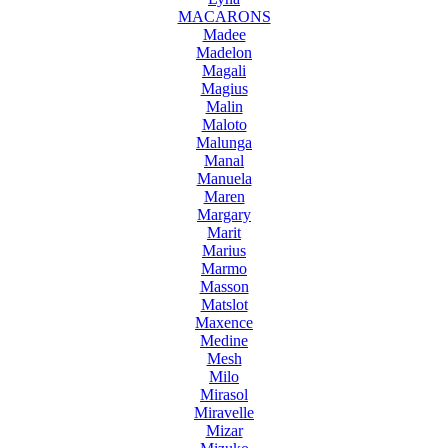
MACARONS
Madee
Madelon
Magali
Magius
Malin
Maloto
Malunga
Manal
Manuela
Maren
Margary
Marit
Marius
Marmo
Masson
Matslot
Maxence
Medine
Mesh
Milo
Mirasol
Miravelle
Mizar