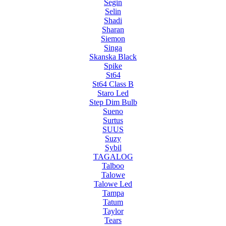
Segin
Selin
Shadi
Sharan
Siemon
Singa
Skanska Black
Spike
St64
St64 Class B
Staro Led
Step Dim Bulb
Sueno
Surtus
SUUS
Suzy
Sybil
TAGALOG
Talboo
Talowe
Talowe Led
Tampa
Tatum
Taylor
Tears