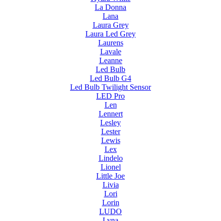
La Donna
Lana
Laura Grey
Laura Led Grey
Laurens
Lavale
Leanne
Led Bulb
Led Bulb G4
Led Bulb Twilight Sensor
LED Pro
Len
Lennert
Lesley
Lester
Lewis
Lex
Lindelo
Lionel
Little Joe
Livia
Lori
Lorin
LUDO
Lyna