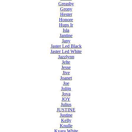
Greasby
Grony
Hester
Honore
Hups Ir
Isla
Jantine
Jany
Jaster Led Black
Jaster Led White
Jazzlynn
Jelte
Jesse
Jive
Joanet
Joe
Jolijn
Jova
JOY
Julius
JUSTINE
Justine
Kelly
Knulle
Kyara White