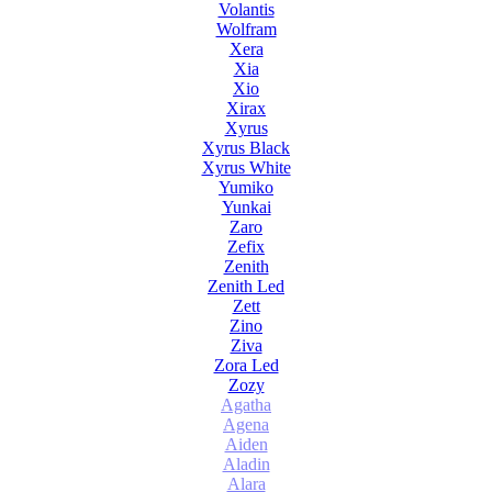
Volantis
Wolfram
Xera
Xia
Xio
Xirax
Xyrus
Xyrus Black
Xyrus White
Yumiko
Yunkai
Zaro
Zefix
Zenith
Zenith Led
Zett
Zino
Ziva
Zora Led
Zozy
Agatha
Agena
Aiden
Aladin
Alara