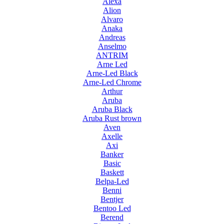
Alexa
Alion
Alvaro
Anaka
Andreas
Anselmo
ANTRIM
Arne Led
Arne-Led Black
Arne-Led Chrome
Arthur
Aruba
Aruba Black
Aruba Rust brown
Aven
Axelle
Axi
Banker
Basic
Baskett
Belpa-Led
Benni
Bentjer
Bentoo Led
Berend