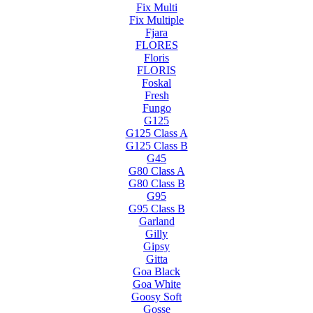
Fix Multi
Fix Multiple
Fjara
FLORES
Floris
FLORIS
Foskal
Fresh
Fungo
G125
G125 Class A
G125 Class B
G45
G80 Class A
G80 Class B
G95
G95 Class B
Garland
Gilly
Gipsy
Gitta
Goa Black
Goa White
Goosy Soft
Gosse