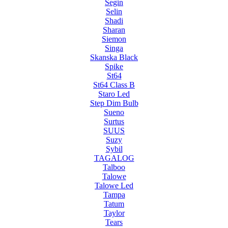
Segin
Selin
Shadi
Sharan
Siemon
Singa
Skanska Black
Spike
St64
St64 Class B
Staro Led
Step Dim Bulb
Sueno
Surtus
SUUS
Suzy
Sybil
TAGALOG
Talboo
Talowe
Talowe Led
Tampa
Tatum
Taylor
Tears