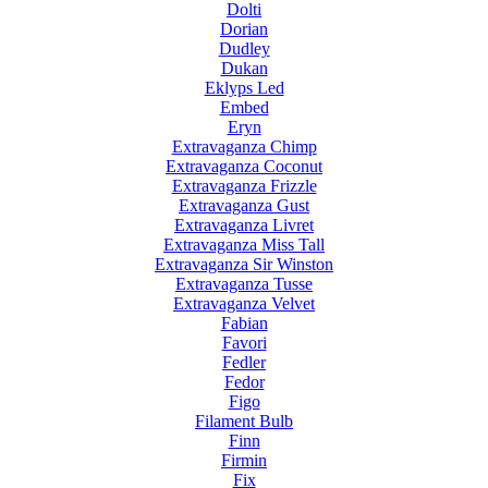
Dolti
Dorian
Dudley
Dukan
Eklyps Led
Embed
Eryn
Extravaganza Chimp
Extravaganza Coconut
Extravaganza Frizzle
Extravaganza Gust
Extravaganza Livret
Extravaganza Miss Tall
Extravaganza Sir Winston
Extravaganza Tusse
Extravaganza Velvet
Fabian
Favori
Fedler
Fedor
Figo
Filament Bulb
Finn
Firmin
Fix