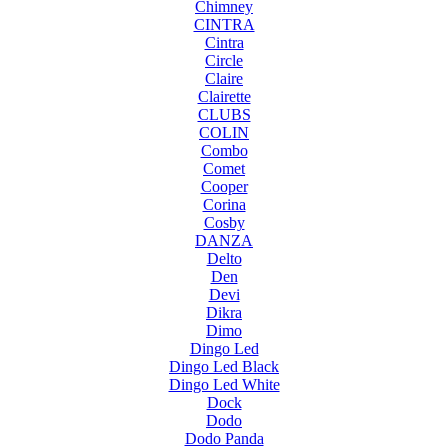
Chimney
CINTRA
Cintra
Circle
Claire
Clairette
CLUBS
COLIN
Combo
Comet
Cooper
Corina
Cosby
DANZA
Delto
Den
Devi
Dikra
Dimo
Dingo Led
Dingo Led Black
Dingo Led White
Dock
Dodo
Dodo Panda