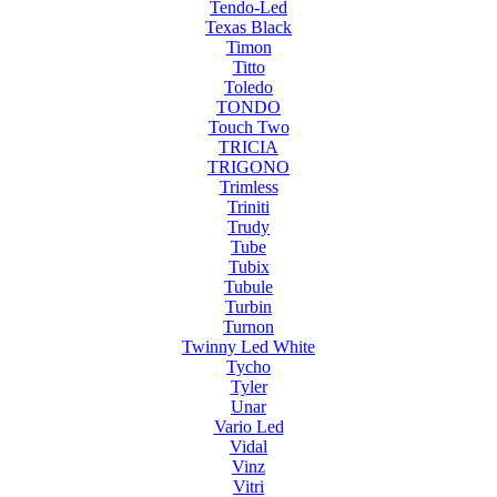
Tendo-Led
Texas Black
Timon
Titto
Toledo
TONDO
Touch Two
TRICIA
TRIGONO
Trimless
Triniti
Trudy
Tube
Tubix
Tubule
Turbin
Turnon
Twinny Led White
Tycho
Tyler
Unar
Vario Led
Vidal
Vinz
Vitri