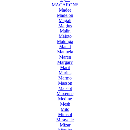
MACARONS
Madee
Madelon
Magali
Magius
Malin
Maloto
Malunga
Manal
Manuela
Maren
Margary
Marit
Marius
Marmo
Masson
Matslot
Maxence
Medine
Mesh
Milo
Mirasol
Miravelle
Mizar