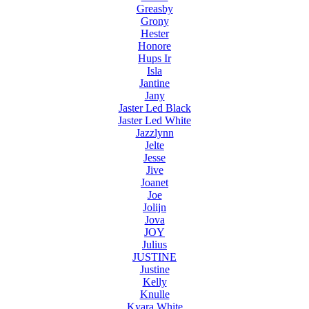
Greasby
Grony
Hester
Honore
Hups Ir
Isla
Jantine
Jany
Jaster Led Black
Jaster Led White
Jazzlynn
Jelte
Jesse
Jive
Joanet
Joe
Jolijn
Jova
JOY
Julius
JUSTINE
Justine
Kelly
Knulle
Kyara White