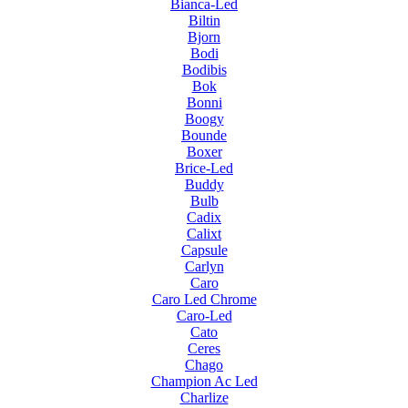
Bianca-Led
Biltin
Bjorn
Bodi
Bodibis
Bok
Bonni
Boogy
Bounde
Boxer
Brice-Led
Buddy
Bulb
Cadix
Calixt
Capsule
Carlyn
Caro
Caro Led Chrome
Caro-Led
Cato
Ceres
Chago
Champion Ac Led
Charlize