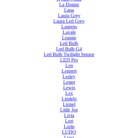
La Donna
Lana
Laura Grey
Laura Led Grey
Laurens
Lavale
Leanne
Led Bulb
Led Bulb G4
Led Bulb Twilight Sensor
LED Pro
Len
Lennert
Lesley
Lester
Lewis
Lex
Lindelo
Lionel
Little Joe
Livia
Lori
Lorin
LUDO
Lyna