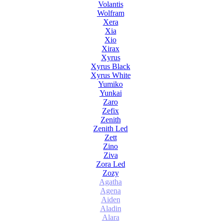
Volantis
Wolfram
Xera
Xia
Xio
Xirax
Xyrus
Xyrus Black
Xyrus White
Yumiko
Yunkai
Zaro
Zefix
Zenith
Zenith Led
Zett
Zino
Ziva
Zora Led
Zozy
Agatha
Agena
Aiden
Aladin
Alara