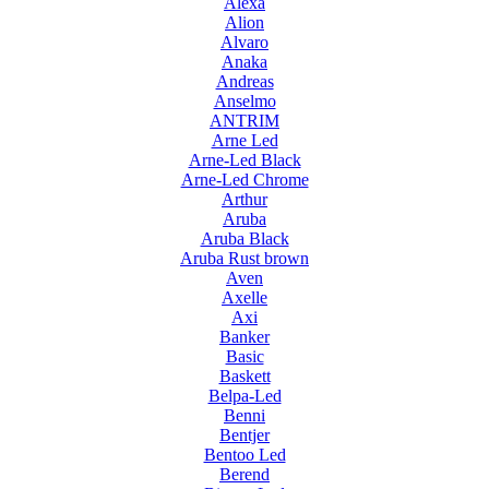
Alexa
Alion
Alvaro
Anaka
Andreas
Anselmo
ANTRIM
Arne Led
Arne-Led Black
Arne-Led Chrome
Arthur
Aruba
Aruba Black
Aruba Rust brown
Aven
Axelle
Axi
Banker
Basic
Baskett
Belpa-Led
Benni
Bentjer
Bentoo Led
Berend