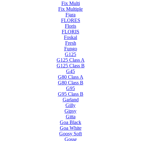
Fix Multi
Fix Multiple
Fjara
FLORES
Floris
FLORIS
Foskal
Fresh
Fungo
G125
G125 Class A
G125 Class B
G45
G80 Class A
G80 Class B
G95
G95 Class B
Garland
Gilly
Gipsy
Gitta
Goa Black
Goa White
Goosy Soft
Gosse