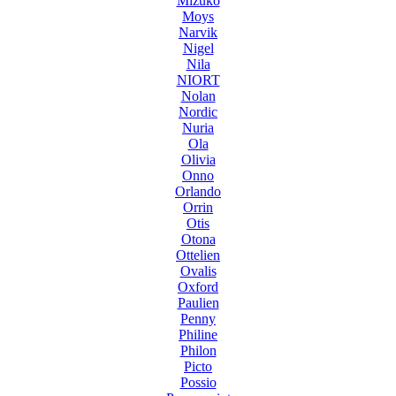
Mizuko
Moys
Narvik
Nigel
Nila
NIORT
Nolan
Nordic
Nuria
Ola
Olivia
Onno
Orlando
Orrin
Otis
Otona
Ottelien
Ovalis
Oxford
Paulien
Penny
Philine
Philon
Picto
Possio