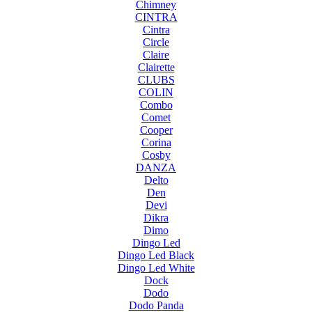
Chimney
CINTRA
Cintra
Circle
Claire
Clairette
CLUBS
COLIN
Combo
Comet
Cooper
Corina
Cosby
DANZA
Delto
Den
Devi
Dikra
Dimo
Dingo Led
Dingo Led Black
Dingo Led White
Dock
Dodo
Dodo Panda