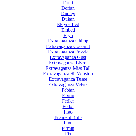
Dolti
Dorian
Dudley
Dukan
Eklyps Led
Embed
Eryn
Extravaganza Chimp
Extravaganza Coconut
Extravaganza Frizzle
Extravaganza Gust
Extravaganza Livret
Extravaganza Miss Tall
Extravaganza Sir Winston
Extravaganza Tusse
Extravaganza Velvet
Fabian
Favori
Fedler
Fedor
Figo
Filament Bulb
Finn
Firmin
Fix