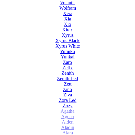
Volantis
Wolfram
Xera
Xia
Xio
Xirax
Xyrus
Xyrus Black
Xyrus White
Yumiko
Yunkai
Zaro
Zefix
Zenith
Zenith Led
Zett
Zino
Ziva
Zora Led
Zozy
Agatha
Agena
Aiden
Aladin
Alara