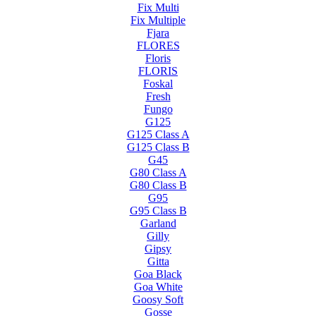
Fix Multi
Fix Multiple
Fjara
FLORES
Floris
FLORIS
Foskal
Fresh
Fungo
G125
G125 Class A
G125 Class B
G45
G80 Class A
G80 Class B
G95
G95 Class B
Garland
Gilly
Gipsy
Gitta
Goa Black
Goa White
Goosy Soft
Gosse