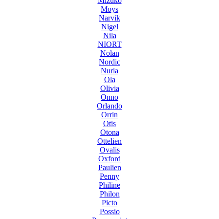
Mizuko
Moys
Narvik
Nigel
Nila
NIORT
Nolan
Nordic
Nuria
Ola
Olivia
Onno
Orlando
Orrin
Otis
Otona
Ottelien
Ovalis
Oxford
Paulien
Penny
Philine
Philon
Picto
Possio