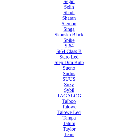
Segin
Selin
Shadi
Sharan
Siemon
Singa
Skanska Black
Spike
St64
St64 Class B
Staro Led
Step Dim Bulb
Sueno
Surtus
SUUS
Suzy
Sybil
TAGALOG
Talboo
Talowe
Talowe Led
Tampa
Tatum
Taylor
Tears