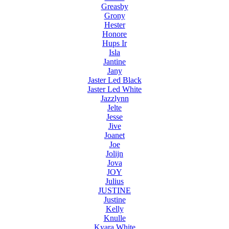
Greasby
Grony
Hester
Honore
Hups Ir
Isla
Jantine
Jany
Jaster Led Black
Jaster Led White
Jazzlynn
Jelte
Jesse
Jive
Joanet
Joe
Jolijn
Jova
JOY
Julius
JUSTINE
Justine
Kelly
Knulle
Kyara White