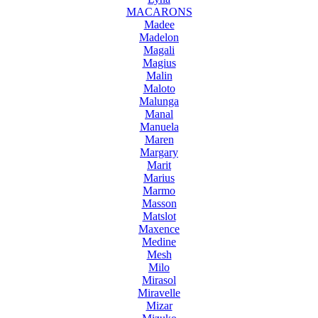
MACARONS
Madee
Madelon
Magali
Magius
Malin
Maloto
Malunga
Manal
Manuela
Maren
Margary
Marit
Marius
Marmo
Masson
Matslot
Maxence
Medine
Mesh
Milo
Mirasol
Miravelle
Mizar