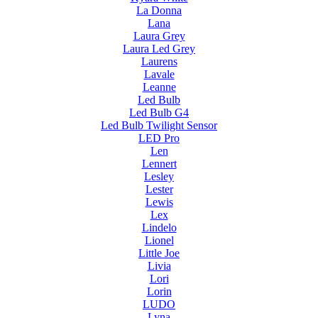
La Donna
Lana
Laura Grey
Laura Led Grey
Laurens
Lavale
Leanne
Led Bulb
Led Bulb G4
Led Bulb Twilight Sensor
LED Pro
Len
Lennert
Lesley
Lester
Lewis
Lex
Lindelo
Lionel
Little Joe
Livia
Lori
Lorin
LUDO
Lyna