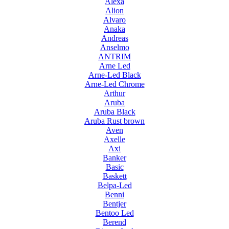
Alexa
Alion
Alvaro
Anaka
Andreas
Anselmo
ANTRIM
Arne Led
Arne-Led Black
Arne-Led Chrome
Arthur
Aruba
Aruba Black
Aruba Rust brown
Aven
Axelle
Axi
Banker
Basic
Baskett
Belpa-Led
Benni
Bentjer
Bentoo Led
Berend