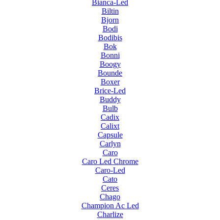
Bianca-Led
Biltin
Bjorn
Bodi
Bodibis
Bok
Bonni
Boogy
Bounde
Boxer
Brice-Led
Buddy
Bulb
Cadix
Calixt
Capsule
Carlyn
Caro
Caro Led Chrome
Caro-Led
Cato
Ceres
Chago
Champion Ac Led
Charlize