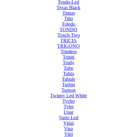
Tendo-Led
Texas Black
Timon
Titto
Toledo
TONDO
Touch Two
TRICIA
TRIGONO
Trimless
Triniti
Trudy
Tube
Tubix
Tubule
Turbin
Turnon
Twinny Led White
Tycho
Tyler
Unar
Vario Led
Vidal
Vinz
Vitri