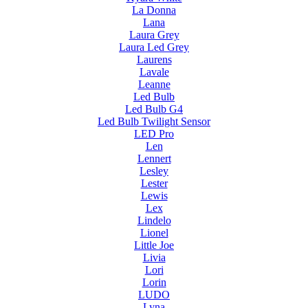
La Donna
Lana
Laura Grey
Laura Led Grey
Laurens
Lavale
Leanne
Led Bulb
Led Bulb G4
Led Bulb Twilight Sensor
LED Pro
Len
Lennert
Lesley
Lester
Lewis
Lex
Lindelo
Lionel
Little Joe
Livia
Lori
Lorin
LUDO
Lyna