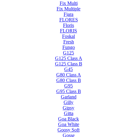
Fix Multi
Fix Multiple
Fjara
FLORES
Floris
FLORIS
Foskal
Fresh
Fungo
G125
G125 Class A
G125 Class B
G45
G80 Class A
G80 Class B
G95
G95 Class B
Garland
Gilly
Gipsy
Gitta
Goa Black
Goa White
Goosy Soft
Gosse