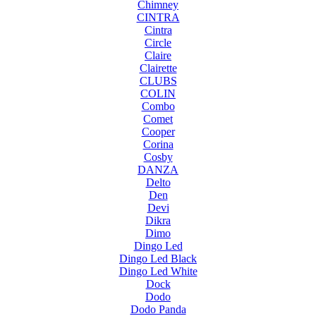
Chimney
CINTRA
Cintra
Circle
Claire
Clairette
CLUBS
COLIN
Combo
Comet
Cooper
Corina
Cosby
DANZA
Delto
Den
Devi
Dikra
Dimo
Dingo Led
Dingo Led Black
Dingo Led White
Dock
Dodo
Dodo Panda