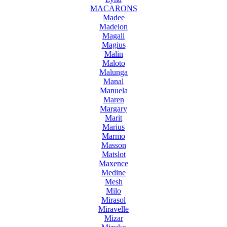
MACARONS
Madee
Madelon
Magali
Magius
Malin
Maloto
Malunga
Manal
Manuela
Maren
Margary
Marit
Marius
Marmo
Masson
Matslot
Maxence
Medine
Mesh
Milo
Mirasol
Miravelle
Mizar