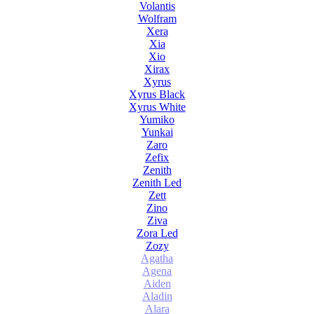
Volantis
Wolfram
Xera
Xia
Xio
Xirax
Xyrus
Xyrus Black
Xyrus White
Yumiko
Yunkai
Zaro
Zefix
Zenith
Zenith Led
Zett
Zino
Ziva
Zora Led
Zozy
Agatha
Agena
Aiden
Aladin
Alara