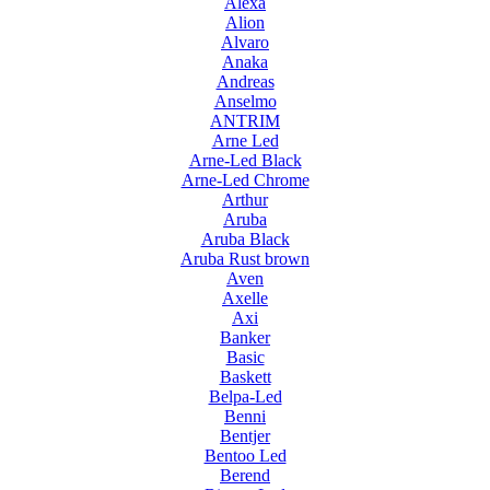
Alexa
Alion
Alvaro
Anaka
Andreas
Anselmo
ANTRIM
Arne Led
Arne-Led Black
Arne-Led Chrome
Arthur
Aruba
Aruba Black
Aruba Rust brown
Aven
Axelle
Axi
Banker
Basic
Baskett
Belpa-Led
Benni
Bentjer
Bentoo Led
Berend