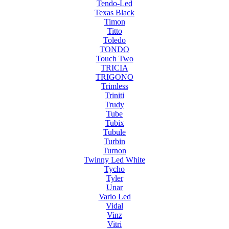
Tendo-Led
Texas Black
Timon
Titto
Toledo
TONDO
Touch Two
TRICIA
TRIGONO
Trimless
Triniti
Trudy
Tube
Tubix
Tubule
Turbin
Turnon
Twinny Led White
Tycho
Tyler
Unar
Vario Led
Vidal
Vinz
Vitri