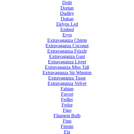
Dolti
Dorian
Dudley
Dukan
Eklyps Led
Embed
Eryn
Extravaganza Chimp
Extravaganza Coconut
Extravaganza Frizzle
Extravaganza Gust
Extravaganza Livret
Extravaganza Miss Tall
Extravaganza Sir Winston
Extravaganza Tusse
Extravaganza Velvet
Fabian
Favori
Fedler
Fedor
Figo
Filament Bulb
Finn
Firmin
Fix