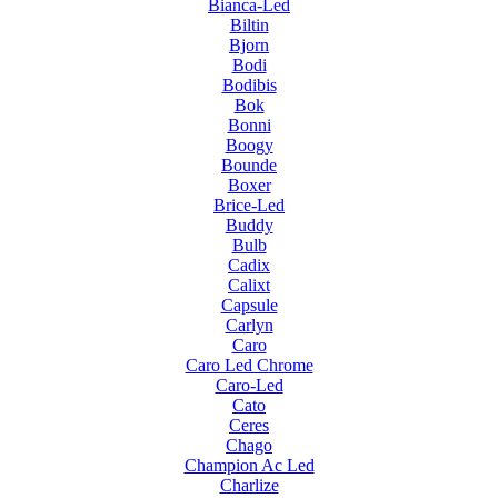
Bianca-Led
Biltin
Bjorn
Bodi
Bodibis
Bok
Bonni
Boogy
Bounde
Boxer
Brice-Led
Buddy
Bulb
Cadix
Calixt
Capsule
Carlyn
Caro
Caro Led Chrome
Caro-Led
Cato
Ceres
Chago
Champion Ac Led
Charlize