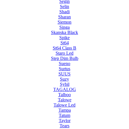
Segin
Selin
Shadi
Sharan
Siemon
Singa
Skanska Black
Spike
St64
St64 Class B
Staro Led
Step Dim Bulb
Sueno
Surtus
SUUS
Suzy
Sybil
TAGALOG
Talboo
Talowe
Talowe Led
Tampa
Tatum
Taylor
Tears