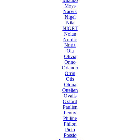
Mizuko
Moys
Narvik
Nigel
Nila
NIORT
Nolan
Nordic
Nuria
Ola
Olivia
Onno
Orlando
Orrin
Otis
Otona
Ottelien
Ovalis
Oxford
Paulien
Penny
Philine
Philon
Picto
Possio