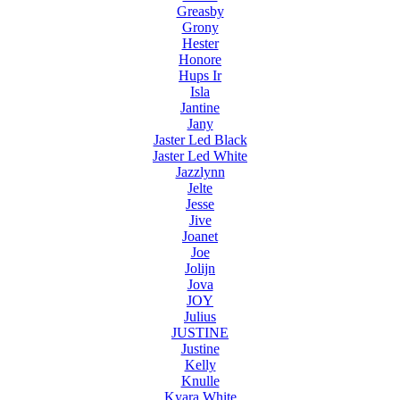
Greasby
Grony
Hester
Honore
Hups Ir
Isla
Jantine
Jany
Jaster Led Black
Jaster Led White
Jazzlynn
Jelte
Jesse
Jive
Joanet
Joe
Jolijn
Jova
JOY
Julius
JUSTINE
Justine
Kelly
Knulle
Kyara White