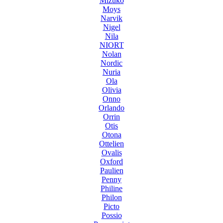
Mizuko
Moys
Narvik
Nigel
Nila
NIORT
Nolan
Nordic
Nuria
Ola
Olivia
Onno
Orlando
Orrin
Otis
Otona
Ottelien
Ovalis
Oxford
Paulien
Penny
Philine
Philon
Picto
Possio