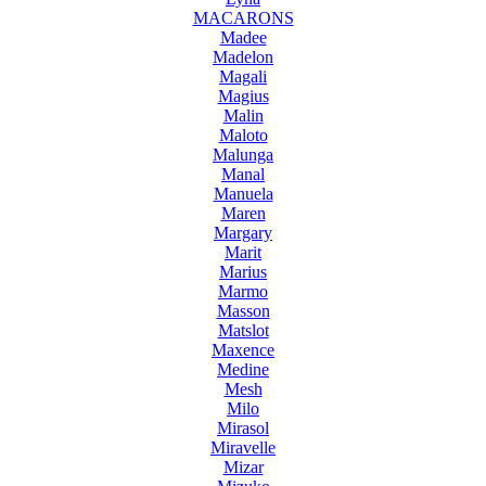
MACARONS
Madee
Madelon
Magali
Magius
Malin
Maloto
Malunga
Manal
Manuela
Maren
Margary
Marit
Marius
Marmo
Masson
Matslot
Maxence
Medine
Mesh
Milo
Mirasol
Miravelle
Mizar