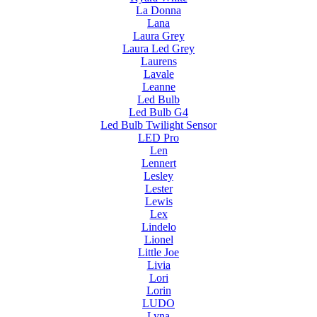
La Donna
Lana
Laura Grey
Laura Led Grey
Laurens
Lavale
Leanne
Led Bulb
Led Bulb G4
Led Bulb Twilight Sensor
LED Pro
Len
Lennert
Lesley
Lester
Lewis
Lex
Lindelo
Lionel
Little Joe
Livia
Lori
Lorin
LUDO
Lyna