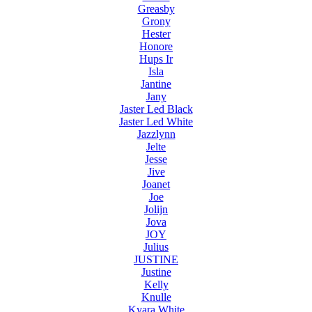
Greasby
Grony
Hester
Honore
Hups Ir
Isla
Jantine
Jany
Jaster Led Black
Jaster Led White
Jazzlynn
Jelte
Jesse
Jive
Joanet
Joe
Jolijn
Jova
JOY
Julius
JUSTINE
Justine
Kelly
Knulle
Kyara White