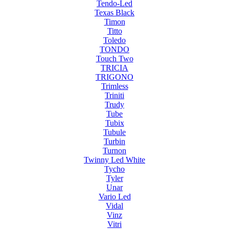
Tendo-Led
Texas Black
Timon
Titto
Toledo
TONDO
Touch Two
TRICIA
TRIGONO
Trimless
Triniti
Trudy
Tube
Tubix
Tubule
Turbin
Turnon
Twinny Led White
Tycho
Tyler
Unar
Vario Led
Vidal
Vinz
Vitri