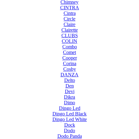
Chimney
CINTRA
Cintra
Circle
Claire
Clairette
CLUBS
COLIN
Combo
Comet
Cooper
Corina
Cosby
DANZA
Delto
Den
Devi
Dikra
Dimo
Dingo Led
Dingo Led Black
Dingo Led White
Dock
Dodo
Dodo Panda