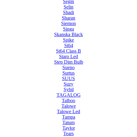
Segin
Selin
Shadi
Sharan
Siemon
Singa
Skanska Black
Spike
St64
St64 Class B
Staro Led
Step Dim Bulb
Sueno
Surtus
SUUS
Suzy
Sybil
TAGALOG
Talboo
Talowe
Talowe Led
Tampa
Tatum
Taylor
Tears