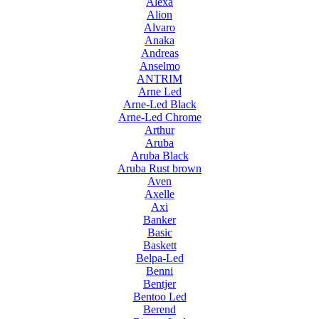
Alexa
Alion
Alvaro
Anaka
Andreas
Anselmo
ANTRIM
Arne Led
Arne-Led Black
Arne-Led Chrome
Arthur
Aruba
Aruba Black
Aruba Rust brown
Aven
Axelle
Axi
Banker
Basic
Baskett
Belpa-Led
Benni
Bentjer
Bentoo Led
Berend