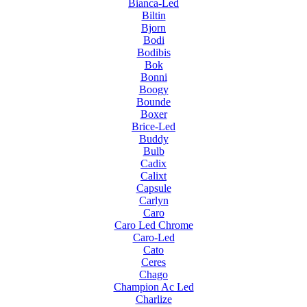
Bianca-Led
Biltin
Bjorn
Bodi
Bodibis
Bok
Bonni
Boogy
Bounde
Boxer
Brice-Led
Buddy
Bulb
Cadix
Calixt
Capsule
Carlyn
Caro
Caro Led Chrome
Caro-Led
Cato
Ceres
Chago
Champion Ac Led
Charlize