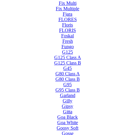
Fix Multi
Fix Multiple
Fjara
FLORES
Floris
FLORIS
Foskal
Fresh
Fungo
G125
G125 Class A
G125 Class B
G45
G80 Class A
G80 Class B
G95
G95 Class B
Garland
Gilly
Gipsy
Gitta
Goa Black
Goa White
Goosy Soft
Gosse