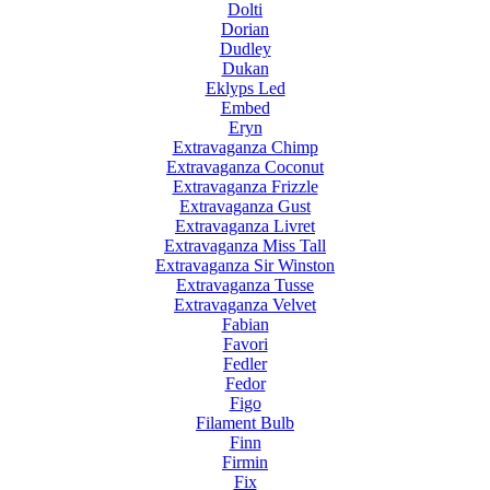
Dolti
Dorian
Dudley
Dukan
Eklyps Led
Embed
Eryn
Extravaganza Chimp
Extravaganza Coconut
Extravaganza Frizzle
Extravaganza Gust
Extravaganza Livret
Extravaganza Miss Tall
Extravaganza Sir Winston
Extravaganza Tusse
Extravaganza Velvet
Fabian
Favori
Fedler
Fedor
Figo
Filament Bulb
Finn
Firmin
Fix