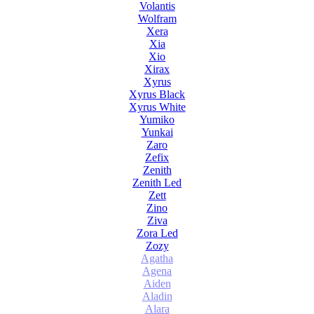
Volantis
Wolfram
Xera
Xia
Xio
Xirax
Xyrus
Xyrus Black
Xyrus White
Yumiko
Yunkai
Zaro
Zefix
Zenith
Zenith Led
Zett
Zino
Ziva
Zora Led
Zozy
Agatha
Agena
Aiden
Aladin
Alara