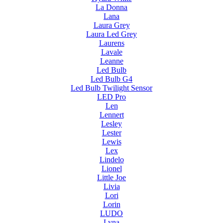
La Donna
Lana
Laura Grey
Laura Led Grey
Laurens
Lavale
Leanne
Led Bulb
Led Bulb G4
Led Bulb Twilight Sensor
LED Pro
Len
Lennert
Lesley
Lester
Lewis
Lex
Lindelo
Lionel
Little Joe
Livia
Lori
Lorin
LUDO
Lyna