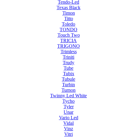
Tendo-Led
Texas Black
Timon
Titto
Toledo
TONDO
Touch Two
TRICIA
TRIGONO
Trimless
Triniti
Trudy
Tube
Tubix
Tubule
Turbin
Turnon
Twinny Led White
Tycho
Tyler
Unar
Vario Led
Vidal
Vinz
Vitri