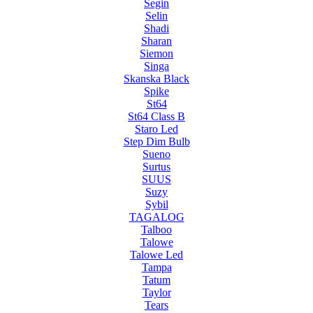
Segin
Selin
Shadi
Sharan
Siemon
Singa
Skanska Black
Spike
St64
St64 Class B
Staro Led
Step Dim Bulb
Sueno
Surtus
SUUS
Suzy
Sybil
TAGALOG
Talboo
Talowe
Talowe Led
Tampa
Tatum
Taylor
Tears