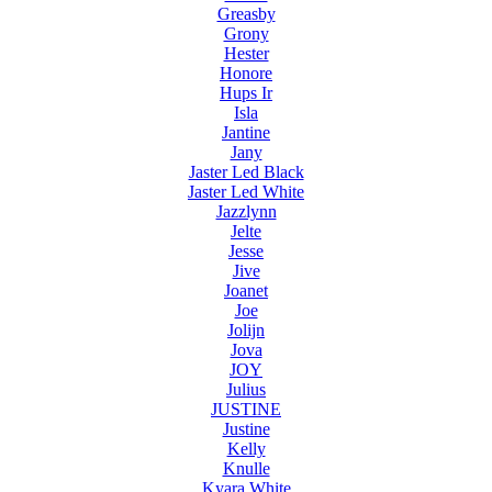
Greasby
Grony
Hester
Honore
Hups Ir
Isla
Jantine
Jany
Jaster Led Black
Jaster Led White
Jazzlynn
Jelte
Jesse
Jive
Joanet
Joe
Jolijn
Jova
JOY
Julius
JUSTINE
Justine
Kelly
Knulle
Kyara White