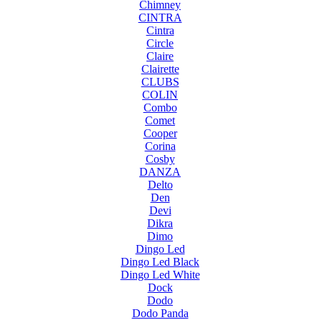
Chimney
CINTRA
Cintra
Circle
Claire
Clairette
CLUBS
COLIN
Combo
Comet
Cooper
Corina
Cosby
DANZA
Delto
Den
Devi
Dikra
Dimo
Dingo Led
Dingo Led Black
Dingo Led White
Dock
Dodo
Dodo Panda