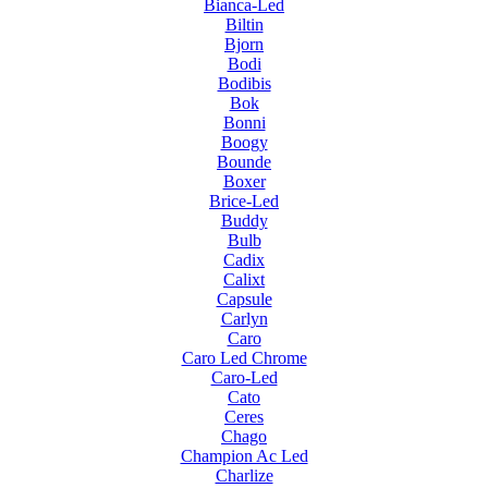
Bianca-Led
Biltin
Bjorn
Bodi
Bodibis
Bok
Bonni
Boogy
Bounde
Boxer
Brice-Led
Buddy
Bulb
Cadix
Calixt
Capsule
Carlyn
Caro
Caro Led Chrome
Caro-Led
Cato
Ceres
Chago
Champion Ac Led
Charlize