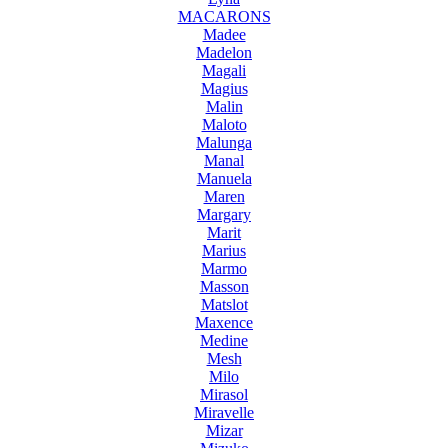
MACARONS
Madee
Madelon
Magali
Magius
Malin
Maloto
Malunga
Manal
Manuela
Maren
Margary
Marit
Marius
Marmo
Masson
Matslot
Maxence
Medine
Mesh
Milo
Mirasol
Miravelle
Mizar