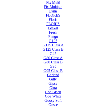
Fix Multi
Fix Multiple
Fjara
FLORES
Floris
FLORIS
Foskal
Fresh
Fungo
G125
G125 Class A
G125 Class B
G45
G80 Class A
G80 Class B
G95
G95 Class B
Garland
Gilly
Gipsy
Gitta
Goa Black
Goa White
Goosy Soft
Gosse