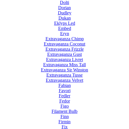
Dolti
Dorian
Dudley
Dukan
Eklyps Led
Embed
Eryn
Extravaganza Chimp
Extravaganza Coconut
Extravaganza Frizzle
Extravaganza Gust
Extravaganza Livret
Extravaganza Miss Tall
Extravaganza Sir Winston
Extravaganza Tusse
Extravaganza Velvet
Fabian
Favori
Fedler
Fedor
Figo
Filament Bulb
Finn
Firmin
Fix