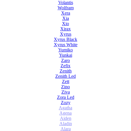
Volantis
Wolfram
Xera
Xia
Xio
Xirax
Xyrus
Xyrus Black
Xyrus White
Yumiko
Yunkai
Zaro
Zefix
Zenith
Zenith Led
Zett
Zino
Ziva
Zora Led
Zozy
Agatha
Agena
Aiden
Aladin
Alara