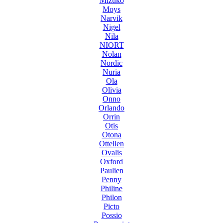
Mizuko
Moys
Narvik
Nigel
Nila
NIORT
Nolan
Nordic
Nuria
Ola
Olivia
Onno
Orlando
Orrin
Otis
Otona
Ottelien
Ovalis
Oxford
Paulien
Penny
Philine
Philon
Picto
Possio