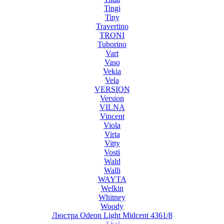
Tingi
Tiny
Travertino
TRONI
Tuborino
Vart
Vaso
Vekia
Vela
VERSION
Version
VILNA
Vincent
Viola
Virta
Vitty
Vosti
Wald
Walli
WAYTA
Welkin
Whitney
Woody
Люстра Odeon Light Midcent 4361/8