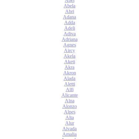
Abel
Abela
Abri
Adana
Adda
Adeli
Adiva
Adriana
Agnes
Aircy
Akela
Aketi
Akra
Akron
Alada
Aletti
Alfi
Alicante
Alna
Alonzo
Alpes
Alta
Alur
Alvada
Amalia