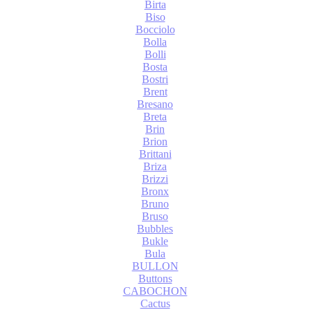
Birta
Biso
Bocciolo
Bolla
Bolli
Bosta
Bostri
Brent
Bresano
Breta
Brin
Brion
Brittani
Briza
Brizzi
Bronx
Bruno
Bruso
Bubbles
Bukle
Bula
BULLON
Buttons
CABOCHON
Cactus