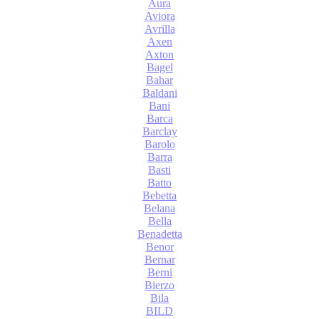
Aura
Aviora
Avrilla
Axen
Axton
Bagel
Bahar
Baldani
Bani
Barca
Barclay
Barolo
Barra
Basti
Batto
Bebetta
Belana
Bella
Benadetta
Benor
Bernar
Berni
Bierzo
Bila
BILD