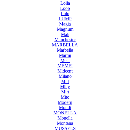
Lolla
Loop
Lulu
LUMP
Magia
Magnum
Mali
Manchester
MARBELLA
Marbella
Marmi
Mela
MEMFI
Midcent
Milano
Mill
Milly
Mirt
Mito
Modern
Mondi
MONELLA
Monella
Montana
MUSSELS