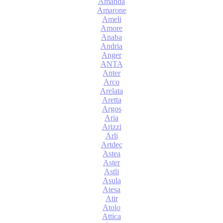
Amanda
Amarone
Ameli
Amore
Anaba
Andria
Anger
ANTA
Anter
Arco
Arelata
Aretta
Argos
Aria
Arizzi
Arli
Artdec
Astea
Aster
Astli
Asula
Atesa
Atir
Atolo
Attica