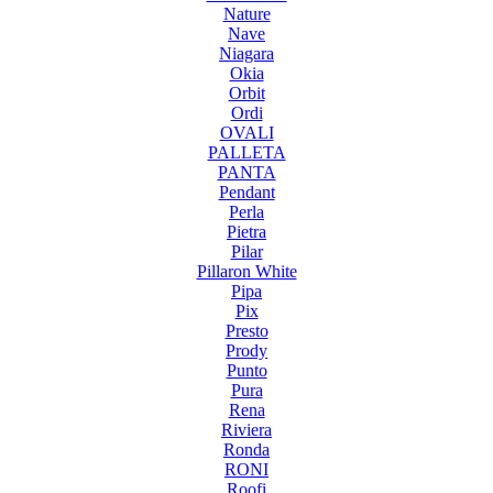
Nature
Nave
Niagara
Okia
Orbit
Ordi
OVALI
PALLETA
PANTA
Pendant
Perla
Pietra
Pilar
Pillaron White
Pipa
Pix
Presto
Prody
Punto
Pura
Rena
Riviera
Ronda
RONI
Roofi