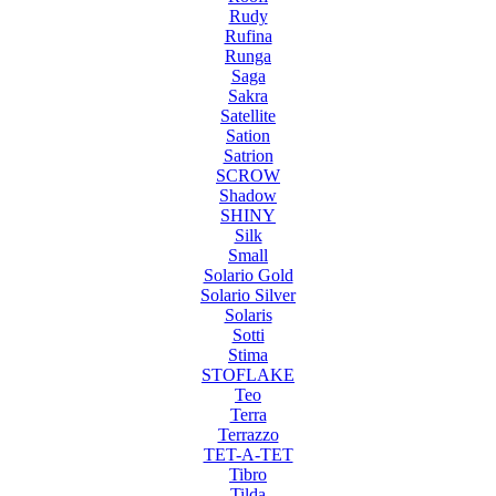
Rudy
Rufina
Runga
Saga
Sakra
Satellite
Sation
Satrion
SCROW
Shadow
SHINY
Silk
Small
Solario Gold
Solario Silver
Solaris
Sotti
Stima
STOFLAKE
Teo
Terra
Terrazzo
TET-A-TET
Tibro
Tilda