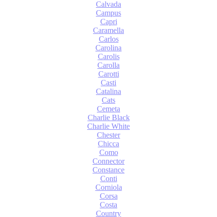
Calvada
Campus
Capri
Caramella
Carlos
Carolina
Carolis
Carolla
Carotti
Casti
Catalina
Cats
Cemeta
Charlie Black
Charlie White
Chester
Chicca
Como
Connector
Constance
Conti
Corniola
Corsa
Costa
Country