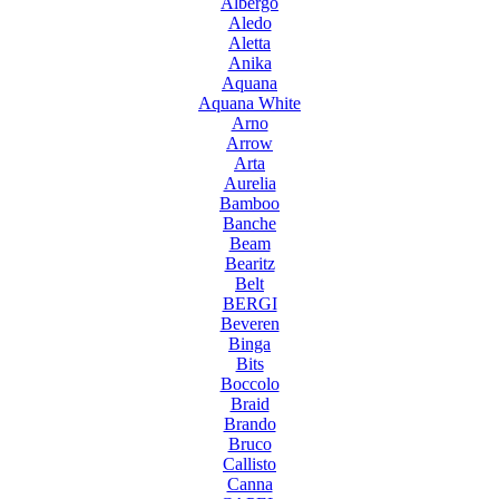
Albergo
Aledo
Aletta
Anika
Aquana
Aquana White
Arno
Arrow
Arta
Aurelia
Bamboo
Banche
Beam
Bearitz
Belt
BERGI
Beveren
Binga
Bits
Boccolo
Braid
Brando
Bruco
Callisto
Canna