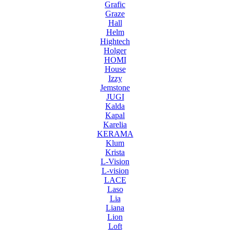
Grafic
Graze
Hall
Helm
Hightech
Holger
HOMI
House
Izzy
Jemstone
JUGI
Kalda
Kapal
Karelia
KERAMA
Klum
Krista
L-Vision
L-vision
LACE
Laso
Lia
Liana
Lion
Loft