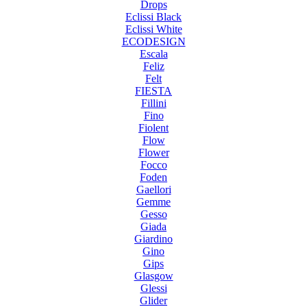
Drops
Eclissi Black
Eclissi White
ECODESIGN
Escala
Feliz
Felt
FIESTA
Fillini
Fino
Fiolent
Flow
Flower
Focco
Foden
Gaellori
Gemme
Gesso
Giada
Giardino
Gino
Gips
Glasgow
Glessi
Glider