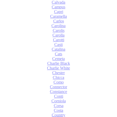
Calvada
Campus
Capri
Caramella
Carlos
Carolina
Carolis
Carolla
Carotti
Casti
Catalina
Cats
Cemeta
Charlie Black
Charlie White
Chester
Chicca
Como
Connector
Constance
Conti
Corniola
Corsa
Costa
Country