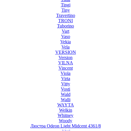
Tingi
Tiny
Travertino
TRONI
Tuborino
Vart
Vaso
Vekia
Vela
VERSION
Version
VILNA
Vincent
Viola
Virta
Vitty
Vosti
Wald
Walli
WAYTA
Welkin
Whitney
Woody
Люстра Odeon Light Midcent 4361/8