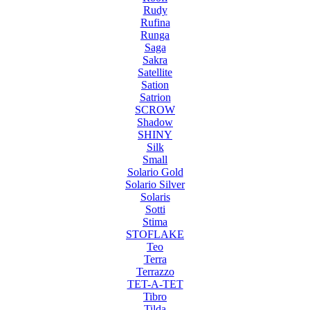
Rudy
Rufina
Runga
Saga
Sakra
Satellite
Sation
Satrion
SCROW
Shadow
SHINY
Silk
Small
Solario Gold
Solario Silver
Solaris
Sotti
Stima
STOFLAKE
Teo
Terra
Terrazzo
TET-A-TET
Tibro
Tilda