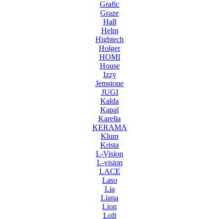
Grafic
Graze
Hall
Helm
Hightech
Holger
HOMI
House
Izzy
Jemstone
JUGI
Kalda
Kapal
Karelia
KERAMA
Klum
Krista
L-Vision
L-vision
LACE
Laso
Lia
Liana
Lion
Loft