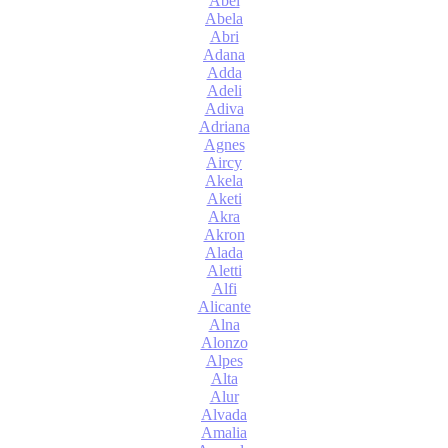
Abel
Abela
Abri
Adana
Adda
Adeli
Adiva
Adriana
Agnes
Aircy
Akela
Aketi
Akra
Akron
Alada
Aletti
Alfi
Alicante
Alna
Alonzo
Alpes
Alta
Alur
Alvada
Amalia