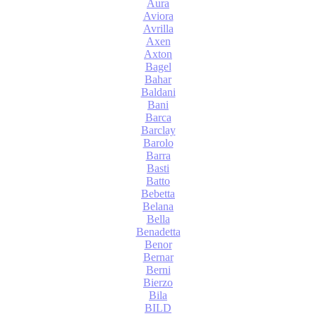
Aura
Aviora
Avrilla
Axen
Axton
Bagel
Bahar
Baldani
Bani
Barca
Barclay
Barolo
Barra
Basti
Batto
Bebetta
Belana
Bella
Benadetta
Benor
Bernar
Berni
Bierzo
Bila
BILD