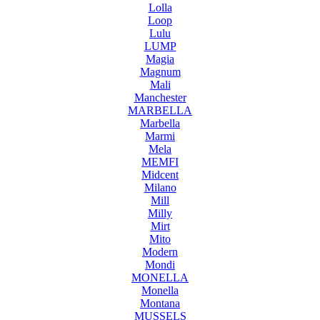
Lolla
Loop
Lulu
LUMP
Magia
Magnum
Mali
Manchester
MARBELLA
Marbella
Marmi
Mela
MEMFI
Midcent
Milano
Mill
Milly
Mirt
Mito
Modern
Mondi
MONELLA
Monella
Montana
MUSSELS