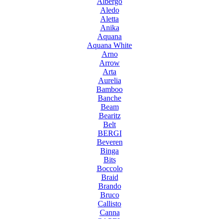
Albergo
Aledo
Aletta
Anika
Aquana
Aquana White
Arno
Arrow
Arta
Aurelia
Bamboo
Banche
Beam
Bearitz
Belt
BERGI
Beveren
Binga
Bits
Boccolo
Braid
Brando
Bruco
Callisto
Canna