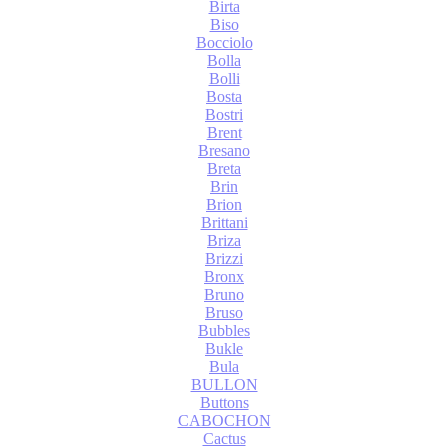
Birta
Biso
Bocciolo
Bolla
Bolli
Bosta
Bostri
Brent
Bresano
Breta
Brin
Brion
Brittani
Briza
Brizzi
Bronx
Bruno
Bruso
Bubbles
Bukle
Bula
BULLON
Buttons
CABOCHON
Cactus