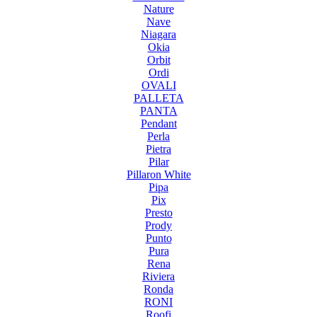
Nature
Nave
Niagara
Okia
Orbit
Ordi
OVALI
PALLETA
PANTA
Pendant
Perla
Pietra
Pilar
Pillaron White
Pipa
Pix
Presto
Prody
Punto
Pura
Rena
Riviera
Ronda
RONI
Roofi