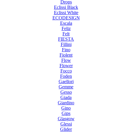
Drops
Eclissi Black
Eclissi White
ECODESIGN
Escala
Feliz
Felt
FIESTA
Fillini
Fino
Fiolent
Flow
Flower
Focco
Foden
Gaellori
Gemme
Gesso
Giada
Giardino
Gino
Gips
Glasgow
Glessi
Glider