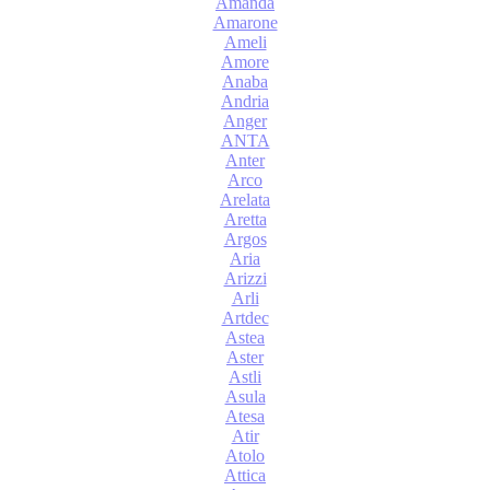
Amanda
Amarone
Ameli
Amore
Anaba
Andria
Anger
ANTA
Anter
Arco
Arelata
Aretta
Argos
Aria
Arizzi
Arli
Artdec
Astea
Aster
Astli
Asula
Atesa
Atir
Atolo
Attica