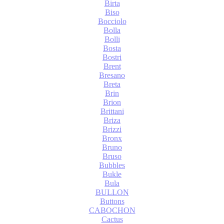
Birta
Biso
Bocciolo
Bolla
Bolli
Bosta
Bostri
Brent
Bresano
Breta
Brin
Brion
Brittani
Briza
Brizzi
Bronx
Bruno
Bruso
Bubbles
Bukle
Bula
BULLON
Buttons
CABOCHON
Cactus