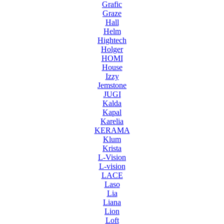
Grafic
Graze
Hall
Helm
Hightech
Holger
HOMI
House
Izzy
Jemstone
JUGI
Kalda
Kapal
Karelia
KERAMA
Klum
Krista
L-Vision
L-vision
LACE
Laso
Lia
Liana
Lion
Loft