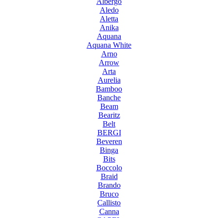
Albergo
Aledo
Aletta
Anika
Aquana
Aquana White
Arno
Arrow
Arta
Aurelia
Bamboo
Banche
Beam
Bearitz
Belt
BERGI
Beveren
Binga
Bits
Boccolo
Braid
Brando
Bruco
Callisto
Canna