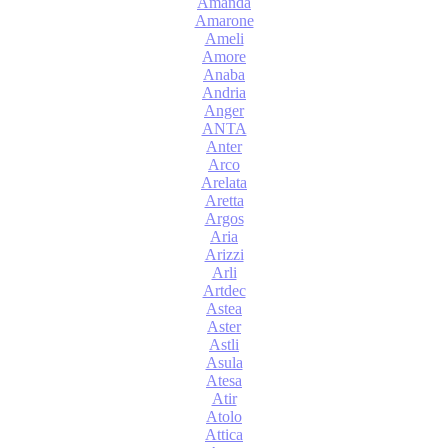
Amanda
Amarone
Ameli
Amore
Anaba
Andria
Anger
ANTA
Anter
Arco
Arelata
Aretta
Argos
Aria
Arizzi
Arli
Artdec
Astea
Aster
Astli
Asula
Atesa
Atir
Atolo
Attica