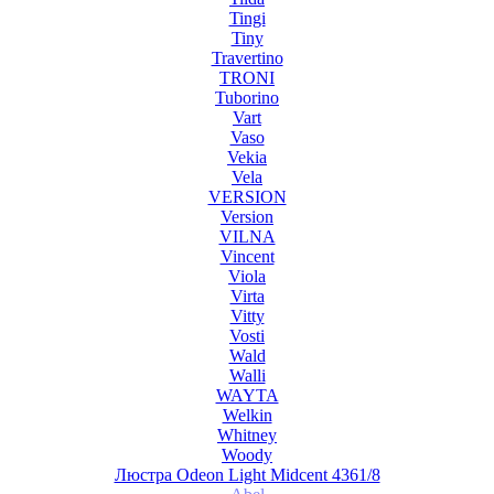
Tingi
Tiny
Travertino
TRONI
Tuborino
Vart
Vaso
Vekia
Vela
VERSION
Version
VILNA
Vincent
Viola
Virta
Vitty
Vosti
Wald
Walli
WAYTA
Welkin
Whitney
Woody
Люстра Odeon Light Midcent 4361/8