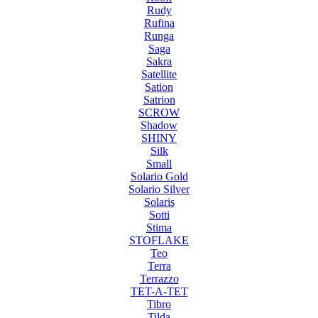
Rudy
Rufina
Runga
Saga
Sakra
Satellite
Sation
Satrion
SCROW
Shadow
SHINY
Silk
Small
Solario Gold
Solario Silver
Solaris
Sotti
Stima
STOFLAKE
Teo
Terra
Terrazzo
TET-A-TET
Tibro
Tilda