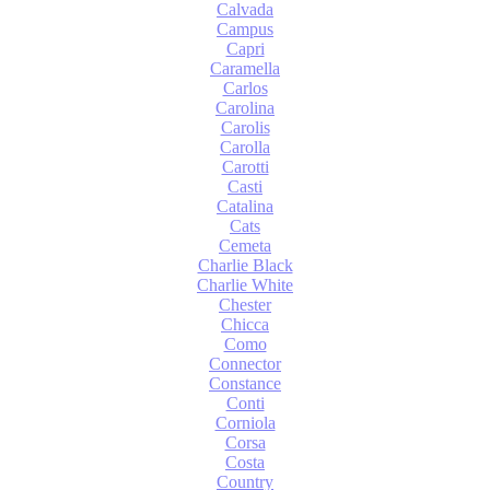
Calvada
Campus
Capri
Caramella
Carlos
Carolina
Carolis
Carolla
Carotti
Casti
Catalina
Cats
Cemeta
Charlie Black
Charlie White
Chester
Chicca
Como
Connector
Constance
Conti
Corniola
Corsa
Costa
Country