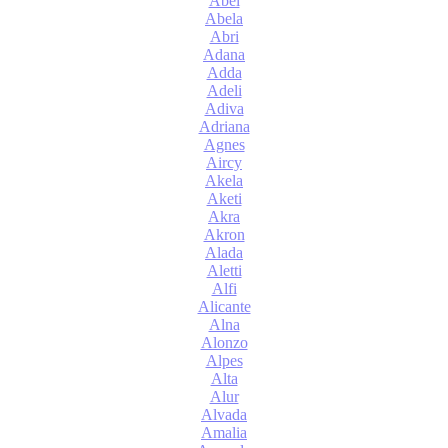
Abel
Abela
Abri
Adana
Adda
Adeli
Adiva
Adriana
Agnes
Aircy
Akela
Aketi
Akra
Akron
Alada
Aletti
Alfi
Alicante
Alna
Alonzo
Alpes
Alta
Alur
Alvada
Amalia