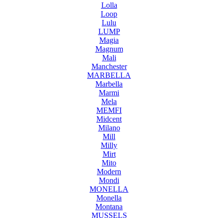
Lolla
Loop
Lulu
LUMP
Magia
Magnum
Mali
Manchester
MARBELLA
Marbella
Marmi
Mela
MEMFI
Midcent
Milano
Mill
Milly
Mirt
Mito
Modern
Mondi
MONELLA
Monella
Montana
MUSSELS