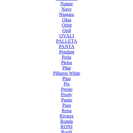
Nature
Nave
Niagara
Okia
Orbit
Ordi
OVALI
PALLETA
PANTA
Pendant
Perla
Pietra
Pilar
Pillaron White
Pipa
Pix
Presto
Prody
Punto
Pura
Rena
Riviera
Ronda
RONI
Roofi