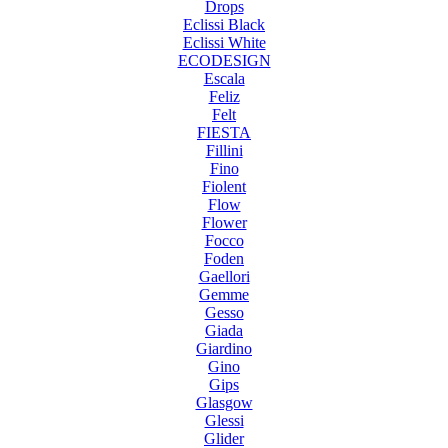
Drops
Eclissi Black
Eclissi White
ECODESIGN
Escala
Feliz
Felt
FIESTA
Fillini
Fino
Fiolent
Flow
Flower
Focco
Foden
Gaellori
Gemme
Gesso
Giada
Giardino
Gino
Gips
Glasgow
Glessi
Glider