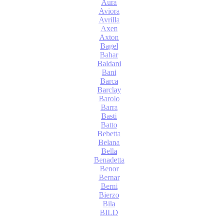
Aura
Aviora
Avrilla
Axen
Axton
Bagel
Bahar
Baldani
Bani
Barca
Barclay
Barolo
Barra
Basti
Batto
Bebetta
Belana
Bella
Benadetta
Benor
Bernar
Berni
Bierzo
Bila
BILD