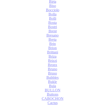
Birta
Biso
Bocciolo
Bolla
Bolli
Bosta
Bostri
Brent
Bresano
Breta
Brin
Brion
Brittani
Briza
Brizzi
Bronx
Bruno
Bruso
Bubbles
Bukle
Bula
BULLON
Buttons
CABOCHON
Cactus