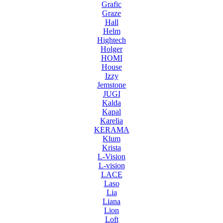
Grafic
Graze
Hall
Helm
Hightech
Holger
HOMI
House
Izzy
Jemstone
JUGI
Kalda
Kapal
Karelia
KERAMA
Klum
Krista
L-Vision
L-vision
LACE
Laso
Lia
Liana
Lion
Loft