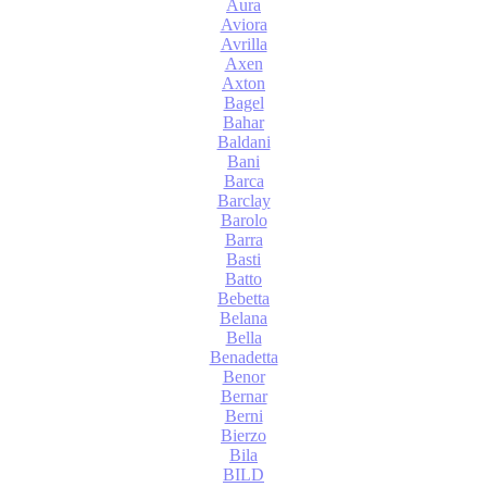
Aura
Aviora
Avrilla
Axen
Axton
Bagel
Bahar
Baldani
Bani
Barca
Barclay
Barolo
Barra
Basti
Batto
Bebetta
Belana
Bella
Benadetta
Benor
Bernar
Berni
Bierzo
Bila
BILD