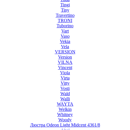
Tingi
Tiny
Travertino
TRONI
Tuborino
Vart
Vaso
Vekia
Vela
VERSION
Version
VILNA
Vincent
Viola
Virta
Vitty
Vosti
Wald
Walli
WAYTA
Welkin
Whitney
Woody
Люстра Odeon Light Midcent 4361/8