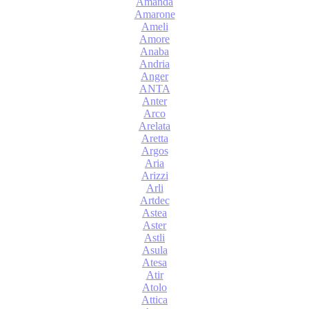
Amanda
Amarone
Ameli
Amore
Anaba
Andria
Anger
ANTA
Anter
Arco
Arelata
Aretta
Argos
Aria
Arizzi
Arli
Artdec
Astea
Aster
Astli
Asula
Atesa
Atir
Atolo
Attica