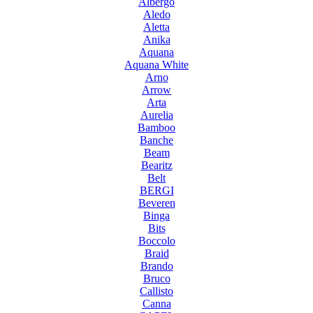
Albergo
Aledo
Aletta
Anika
Aquana
Aquana White
Arno
Arrow
Arta
Aurelia
Bamboo
Banche
Beam
Bearitz
Belt
BERGI
Beveren
Binga
Bits
Boccolo
Braid
Brando
Bruco
Callisto
Canna