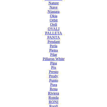
Nature
Nave
Niagara
Okia
Orbit
Ordi
OVALI
PALLETA
PANTA
Pendant
Perla
Pietra
Pilar
Pillaron White
Pipa
Pix
Presto
Prody
Punto
Pura
Rena
Riviera
Ronda
RONI
Roofi