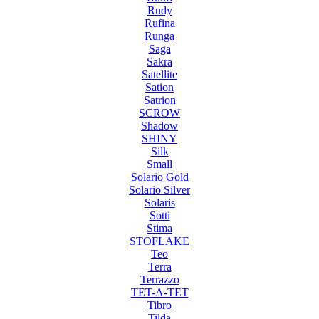
Rudy
Rufina
Runga
Saga
Sakra
Satellite
Sation
Satrion
SCROW
Shadow
SHINY
Silk
Small
Solario Gold
Solario Silver
Solaris
Sotti
Stima
STOFLAKE
Teo
Terra
Terrazzo
TET-A-TET
Tibro
Tilda