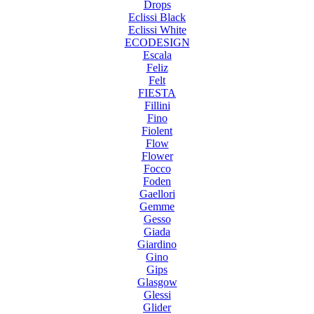
Drops
Eclissi Black
Eclissi White
ECODESIGN
Escala
Feliz
Felt
FIESTA
Fillini
Fino
Fiolent
Flow
Flower
Focco
Foden
Gaellori
Gemme
Gesso
Giada
Giardino
Gino
Gips
Glasgow
Glessi
Glider