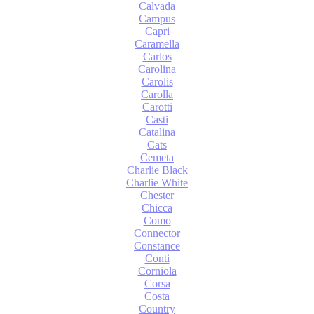
Calvada
Campus
Capri
Caramella
Carlos
Carolina
Carolis
Carolla
Carotti
Casti
Catalina
Cats
Cemeta
Charlie Black
Charlie White
Chester
Chicca
Como
Connector
Constance
Conti
Corniola
Corsa
Costa
Country