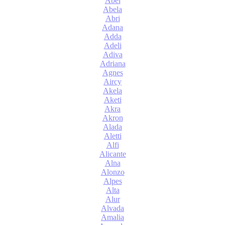
Abel
Abela
Abri
Adana
Adda
Adeli
Adiva
Adriana
Agnes
Aircy
Akela
Aketi
Akra
Akron
Alada
Aletti
Alfi
Alicante
Alna
Alonzo
Alpes
Alta
Alur
Alvada
Amalia