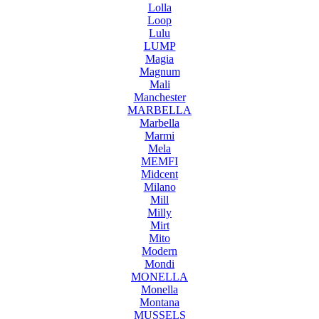
Lolla
Loop
Lulu
LUMP
Magia
Magnum
Mali
Manchester
MARBELLA
Marbella
Marmi
Mela
MEMFI
Midcent
Milano
Mill
Milly
Mirt
Mito
Modern
Mondi
MONELLA
Monella
Montana
MUSSELS