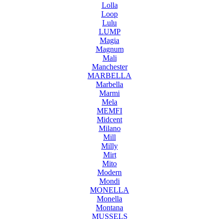
Lolla
Loop
Lulu
LUMP
Magia
Magnum
Mali
Manchester
MARBELLA
Marbella
Marmi
Mela
MEMFI
Midcent
Milano
Mill
Milly
Mirt
Mito
Modern
Mondi
MONELLA
Monella
Montana
MUSSELS