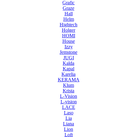
Grafic
Graze
Hall
Helm
Hightech
Holger
HOMI
House
Izzy
Jemstone
JUGI
Kalda
Kapal
Karelia
KERAMA
Klum
Krista
L-Vision
L-vision
LACE
Laso
Lia
Liana
Lion
Loft