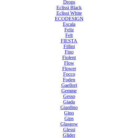
Drops
Eclissi Black
Eclissi White
ECODESIGN
Escala
Feliz
Felt
FIESTA
Fillini
Fino
Fiolent
Flow
Flower
Focco
Foden
Gaellori
Gemme
Gesso
Giada
Giardino
Gino
Gips
Glasgow
Glessi
Glider