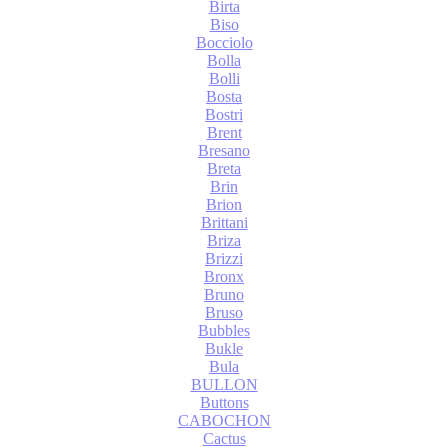
Birta
Biso
Bocciolo
Bolla
Bolli
Bosta
Bostri
Brent
Bresano
Breta
Brin
Brion
Brittani
Briza
Brizzi
Bronx
Bruno
Bruso
Bubbles
Bukle
Bula
BULLON
Buttons
CABOCHON
Cactus