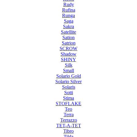
Rudy
Rufina
Runga
Saga
Sakra
Satellite
Sation
Satrion
SCROW
Shadow
SHINY
Silk
Small
Solario Gold
Solario Silver
Solaris
Sotti
Stima
STOFLAKE
Teo
Terra
Terrazzo
TET-A-TET
Tibro
Tilda