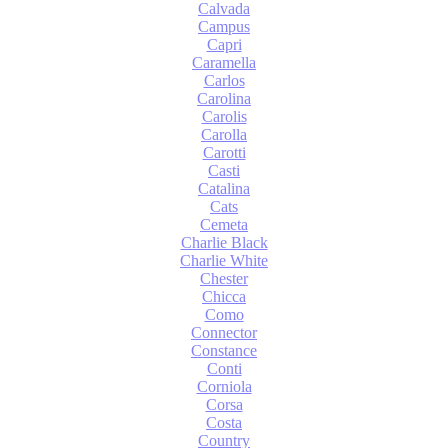
Calvada
Campus
Capri
Caramella
Carlos
Carolina
Carolis
Carolla
Carotti
Casti
Catalina
Cats
Cemeta
Charlie Black
Charlie White
Chester
Chicca
Como
Connector
Constance
Conti
Corniola
Corsa
Costa
Country