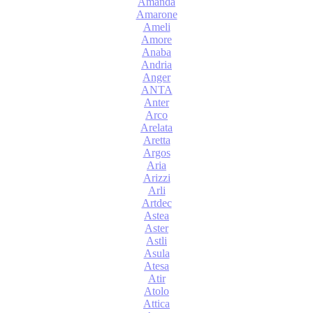
Amanda
Amarone
Ameli
Amore
Anaba
Andria
Anger
ANTA
Anter
Arco
Arelata
Aretta
Argos
Aria
Arizzi
Arli
Artdec
Astea
Aster
Astli
Asula
Atesa
Atir
Atolo
Attica