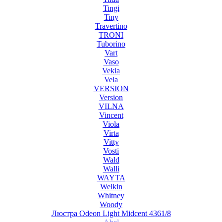
Tingi
Tiny
Travertino
TRONI
Tuborino
Vart
Vaso
Vekia
Vela
VERSION
Version
VILNA
Vincent
Viola
Virta
Vitty
Vosti
Wald
Walli
WAYTA
Welkin
Whitney
Woody
Люстра Odeon Light Midcent 4361/8