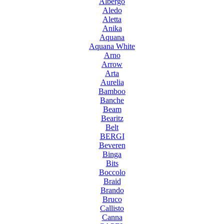
Albergo
Aledo
Aletta
Anika
Aquana
Aquana White
Arno
Arrow
Arta
Aurelia
Bamboo
Banche
Beam
Bearitz
Belt
BERGI
Beveren
Binga
Bits
Boccolo
Braid
Brando
Bruco
Callisto
Canna