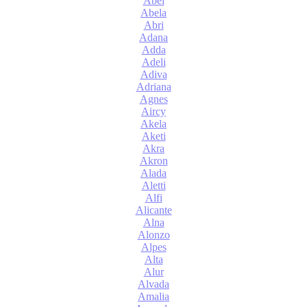
Abel
Abela
Abri
Adana
Adda
Adeli
Adiva
Adriana
Agnes
Aircy
Akela
Aketi
Akra
Akron
Alada
Aletti
Alfi
Alicante
Alna
Alonzo
Alpes
Alta
Alur
Alvada
Amalia