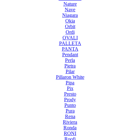
Nature
Nave
Niagara
Okia
Orbit
Ordi
OVALI
PALLETA
PANTA
Pendant
Perla
Pietra
Pilar
Pillaron White
Pipa
Pix
Presto
Prody
Punto
Pura
Rena
Riviera
Ronda
RONI
Roofi