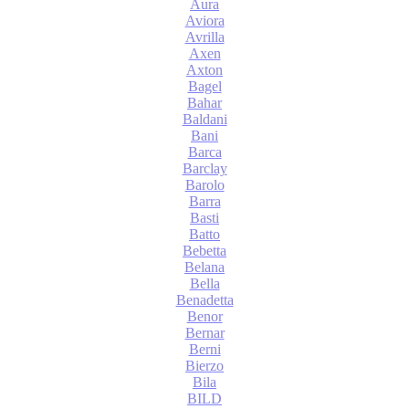
Aura
Aviora
Avrilla
Axen
Axton
Bagel
Bahar
Baldani
Bani
Barca
Barclay
Barolo
Barra
Basti
Batto
Bebetta
Belana
Bella
Benadetta
Benor
Bernar
Berni
Bierzo
Bila
BILD