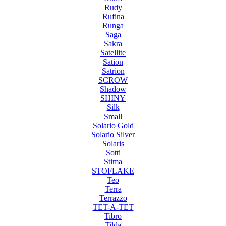
Rudy
Rufina
Runga
Saga
Sakra
Satellite
Sation
Satrion
SCROW
Shadow
SHINY
Silk
Small
Solario Gold
Solario Silver
Solaris
Sotti
Stima
STOFLAKE
Teo
Terra
Terrazzo
TET-A-TET
Tibro
Tilda