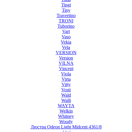
Tingi
Tiny
Travertino
TRONI
Tuborino
Vart
Vaso
Vekia
Vela
VERSION
Version
VILNA
Vincent
Viola
Virta
Vitty
Vosti
Wald
Walli
WAYTA
Welkin
Whitney
Woody
Люстра Odeon Light Midcent 4361/8