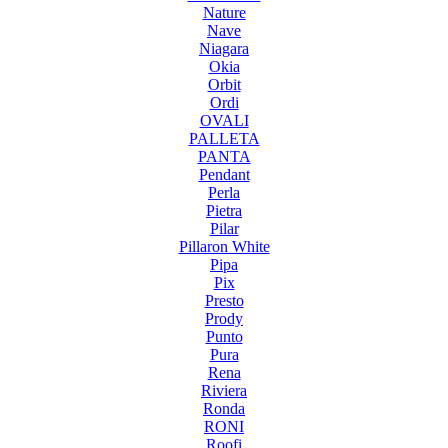
Nature
Nave
Niagara
Okia
Orbit
Ordi
OVALI
PALLETA
PANTA
Pendant
Perla
Pietra
Pilar
Pillaron White
Pipa
Pix
Presto
Prody
Punto
Pura
Rena
Riviera
Ronda
RONI
Roofi