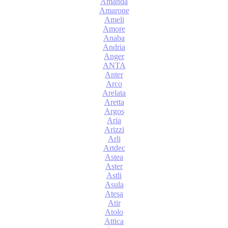
Amanda
Amarone
Ameli
Amore
Anaba
Andria
Anger
ANTA
Anter
Arco
Arelata
Aretta
Argos
Aria
Arizzi
Arli
Artdec
Astea
Aster
Astli
Asula
Atesa
Atir
Atolo
Attica