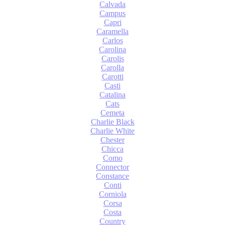
Calvada
Campus
Capri
Caramella
Carlos
Carolina
Carolis
Carolla
Carotti
Casti
Catalina
Cats
Cemeta
Charlie Black
Charlie White
Chester
Chicca
Como
Connector
Constance
Conti
Corniola
Corsa
Costa
Country