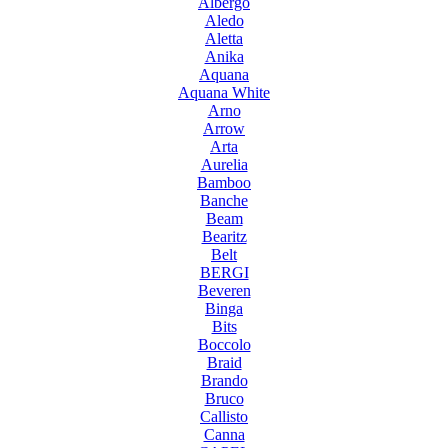
Albergo
Aledo
Aletta
Anika
Aquana
Aquana White
Arno
Arrow
Arta
Aurelia
Bamboo
Banche
Beam
Bearitz
Belt
BERGI
Beveren
Binga
Bits
Boccolo
Braid
Brando
Bruco
Callisto
Canna