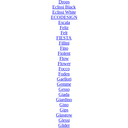
Drops
Eclissi Black
Eclissi White
ECODESIGN
Escala
Feliz
Felt
FIESTA
Fillini
Fino
Fiolent
Flow
Flower
Focco
Foden
Gaellori
Gemme
Gesso
Giada
Giardino
Gino
Gips
Glasgow
Glessi
Glider