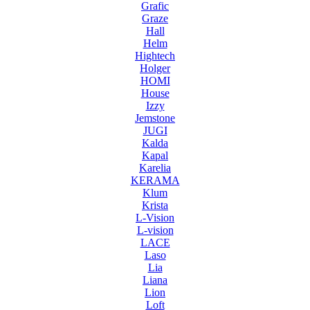
Grafic
Graze
Hall
Helm
Hightech
Holger
HOMI
House
Izzy
Jemstone
JUGI
Kalda
Kapal
Karelia
KERAMA
Klum
Krista
L-Vision
L-vision
LACE
Laso
Lia
Liana
Lion
Loft