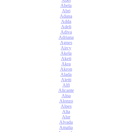
Abel
Abela
Abri
Adana
Adda
Adeli
Adiva
Adriana
Agnes
Aircy
Akela
Aketi
Akra
Akron
Alada
Aletti
Alfi
Alicante
Alna
Alonzo
Alpes
Alta
Alur
Alvada
Amalia