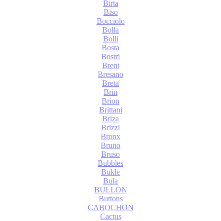
Birta
Biso
Bocciolo
Bolla
Bolli
Bosta
Bostri
Brent
Bresano
Breta
Brin
Brion
Brittani
Briza
Brizzi
Bronx
Bruno
Bruso
Bubbles
Bukle
Bula
BULLON
Buttons
CABOCHON
Cactus