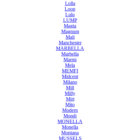
Lolla
Loop
Lulu
LUMP
Magia
Magnum
Mali
Manchester
MARBELLA
Marbella
Marmi
Mela
MEMFI
Midcent
Milano
Mill
Milly
Mirt
Mito
Modern
Mondi
MONELLA
Monella
Montana
MUSSELS