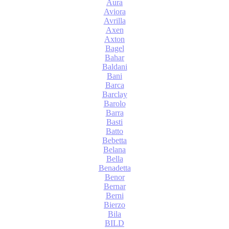
Aura
Aviora
Avrilla
Axen
Axton
Bagel
Bahar
Baldani
Bani
Barca
Barclay
Barolo
Barra
Basti
Batto
Bebetta
Belana
Bella
Benadetta
Benor
Bernar
Berni
Bierzo
Bila
BILD