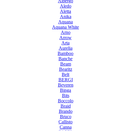
Albergo
Aledo
Aletta
Anika
Aquana
Aquana White
Arno
Arrow
Arta
Aurelia
Bamboo
Banche
Beam
Bearitz
Belt
BERGI
Beveren
Binga
Bits
Boccolo
Braid
Brando
Bruco
Callisto
Canna