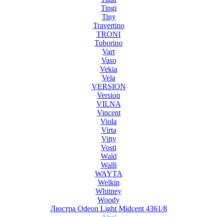
Tingi
Tiny
Travertino
TRONI
Tuborino
Vart
Vaso
Vekia
Vela
VERSION
Version
VILNA
Vincent
Viola
Virta
Vitty
Vosti
Wald
Walli
WAYTA
Welkin
Whitney
Woody
Люстра Odeon Light Midcent 4361/8