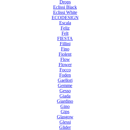
Drops
Eclissi Black
Eclissi White
ECODESIGN
Escala
Feliz
Felt
FIESTA
Fillini
Fino
Fiolent
Flow
Flower
Focco
Foden
Gaellori
Gemme
Gesso
Giada
Giardino
Gino
Gips
Glasgow
Glessi
Glider