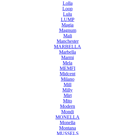
Lolla
Loop
Lulu
LUMP
Magia
Magnum
Mali
Manchester
MARBELLA
Marbella
Marmi
Mela
MEMFI
Midcent
Milano
Mill
Milly
Mirt
Mito
Modern
Mondi
MONELLA
Monella
Montana
MUSSELS