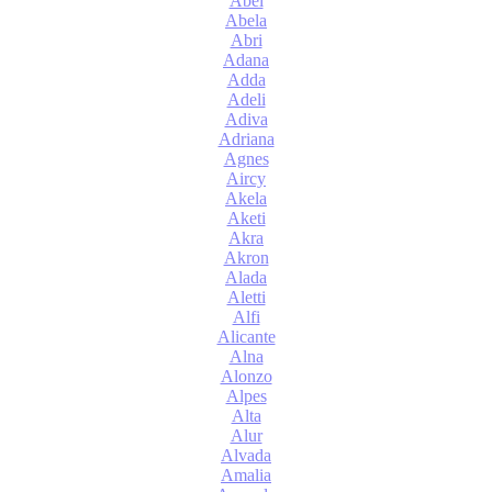
Abel
Abela
Abri
Adana
Adda
Adeli
Adiva
Adriana
Agnes
Aircy
Akela
Aketi
Akra
Akron
Alada
Aletti
Alfi
Alicante
Alna
Alonzo
Alpes
Alta
Alur
Alvada
Amalia