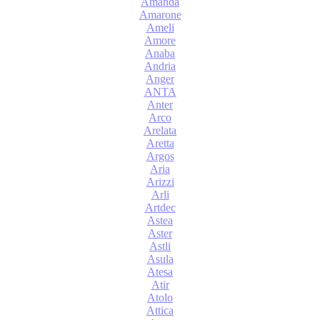
Amanda
Amarone
Ameli
Amore
Anaba
Andria
Anger
ANTA
Anter
Arco
Arelata
Aretta
Argos
Aria
Arizzi
Arli
Artdec
Astea
Aster
Astli
Asula
Atesa
Atir
Atolo
Attica