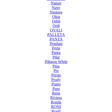
Nature
Nave
Niagara
Okia
Orbit
Ordi
OVALI
PALLETA
PANTA
Pendant
Perla
Pietra
Pilar
Pillaron White
Pipa
Pix
Presto
Prody
Punto
Pura
Rena
Riviera
Ronda
RONI
Roofi