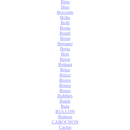
Birta
Biso
Bocciolo
Bolla
Bolli
Bosta
Bostri
Brent
Bresano
Breta
Brin
Brion
Brittani
Briza
Brizzi
Bronx
Bruno
Bruso
Bubbles
Bukle
Bula
BULLON
Buttons
CABOCHON
Cactus