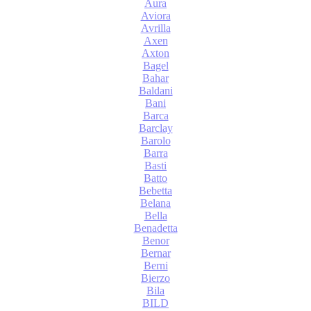
Aura
Aviora
Avrilla
Axen
Axton
Bagel
Bahar
Baldani
Bani
Barca
Barclay
Barolo
Barra
Basti
Batto
Bebetta
Belana
Bella
Benadetta
Benor
Bernar
Berni
Bierzo
Bila
BILD