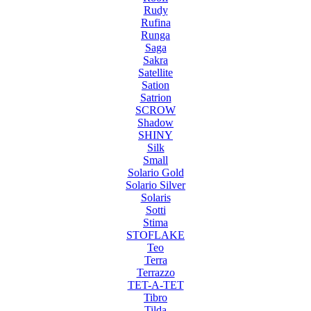
Rudy
Rufina
Runga
Saga
Sakra
Satellite
Sation
Satrion
SCROW
Shadow
SHINY
Silk
Small
Solario Gold
Solario Silver
Solaris
Sotti
Stima
STOFLAKE
Teo
Terra
Terrazzo
TET-A-TET
Tibro
Tilda