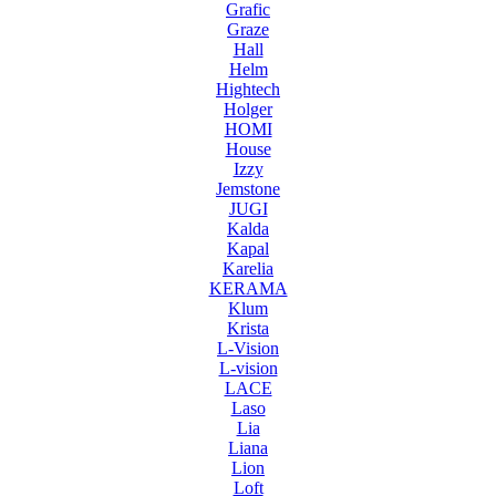
Grafic
Graze
Hall
Helm
Hightech
Holger
HOMI
House
Izzy
Jemstone
JUGI
Kalda
Kapal
Karelia
KERAMA
Klum
Krista
L-Vision
L-vision
LACE
Laso
Lia
Liana
Lion
Loft