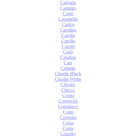
Calvada
Campus
Capri
Caramella
Carlos
Carolina
Carolis
Carolla
Carotti
Casti
Catalina
Cats
Cemeta
Charlie Black
Charlie White
Chester
Chicca
Como
Connector
Constance
Conti
Corniola
Corsa
Costa
Country