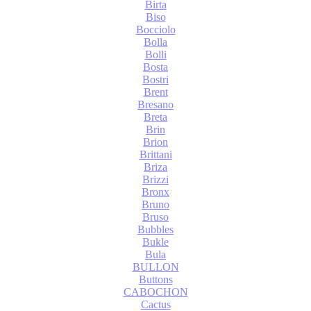
Birta
Biso
Bocciolo
Bolla
Bolli
Bosta
Bostri
Brent
Bresano
Breta
Brin
Brion
Brittani
Briza
Brizzi
Bronx
Bruno
Bruso
Bubbles
Bukle
Bula
BULLON
Buttons
CABOCHON
Cactus