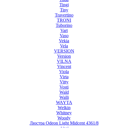
Tingi
Tiny
Travertino
TRONI
Tuborino
Vart
Vaso
Vekia
Vela
VERSION
Version
VILNA
Vincent
Viola
Virta
Vitty
Vosti
Wald
Walli
WAYTA
Welkin
Whitney
Woody
Люстра Odeon Light Midcent 4361/8