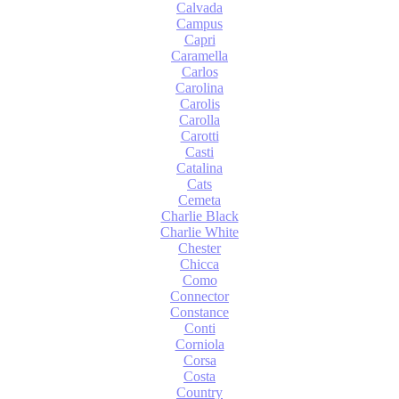
Calvada
Campus
Capri
Caramella
Carlos
Carolina
Carolis
Carolla
Carotti
Casti
Catalina
Cats
Cemeta
Charlie Black
Charlie White
Chester
Chicca
Como
Connector
Constance
Conti
Corniola
Corsa
Costa
Country