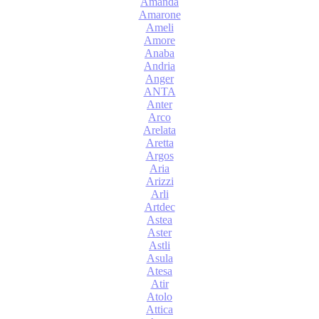
Amanda
Amarone
Ameli
Amore
Anaba
Andria
Anger
ANTA
Anter
Arco
Arelata
Aretta
Argos
Aria
Arizzi
Arli
Artdec
Astea
Aster
Astli
Asula
Atesa
Atir
Atolo
Attica