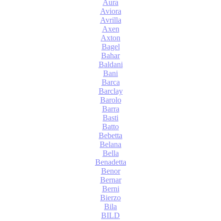
Aura
Aviora
Avrilla
Axen
Axton
Bagel
Bahar
Baldani
Bani
Barca
Barclay
Barolo
Barra
Basti
Batto
Bebetta
Belana
Bella
Benadetta
Benor
Bernar
Berni
Bierzo
Bila
BILD