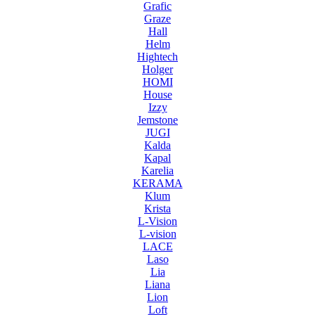
Grafic
Graze
Hall
Helm
Hightech
Holger
HOMI
House
Izzy
Jemstone
JUGI
Kalda
Kapal
Karelia
KERAMA
Klum
Krista
L-Vision
L-vision
LACE
Laso
Lia
Liana
Lion
Loft