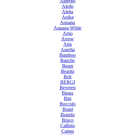
Albergo
Aledo
Aletta
Anika
Aquana
Aquana White
Arno
Arrow
Arta
Aurelia
Bamboo
Banche
Beam
Bearitz
Belt
BERGI
Beveren
Binga
Bits
Boccolo
Braid
Brando
Bruco
Callisto
Canna