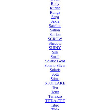
Rudy
Rufina
Runga
Saga
Sakra
Satellite
Sation
Satrion
SCROW
Shadow
SHINY
Silk
Small
Solario Gold
Solario Silver
Solaris
Sotti
Stima
STOFLAKE
Teo
Terra
Terrazzo
TET-A-TET
Tibro
Tilda