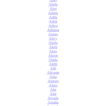
Abel
Abela
Abri
Adana
Adda
Adeli
Adiva
Adriana
Agnes
Aircy
Akela
Aketi
Akra
Akron
Alada
Aletti
Alfi
Alicante
Alna
Alonzo
Alpes
Alta
Alur
Alvada
Amalia