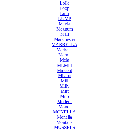
Lolla
Loop
Lulu
LUMP
Magia
Magnum
Mali
Manchester
MARBELLA
Marbella
Marmi
Mela
MEMFI
Midcent
Milano
Mill
Milly
Mirt
Mito
Modern
Mondi
MONELLA
Monella
Montana
MUSSELS