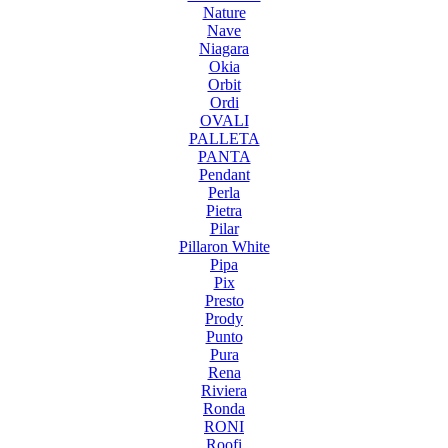
Nature
Nave
Niagara
Okia
Orbit
Ordi
OVALI
PALLETA
PANTA
Pendant
Perla
Pietra
Pilar
Pillaron White
Pipa
Pix
Presto
Prody
Punto
Pura
Rena
Riviera
Ronda
RONI
Roofi