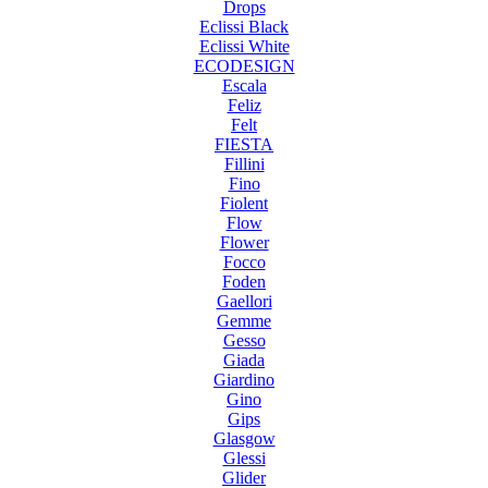
Drops
Eclissi Black
Eclissi White
ECODESIGN
Escala
Feliz
Felt
FIESTA
Fillini
Fino
Fiolent
Flow
Flower
Focco
Foden
Gaellori
Gemme
Gesso
Giada
Giardino
Gino
Gips
Glasgow
Glessi
Glider