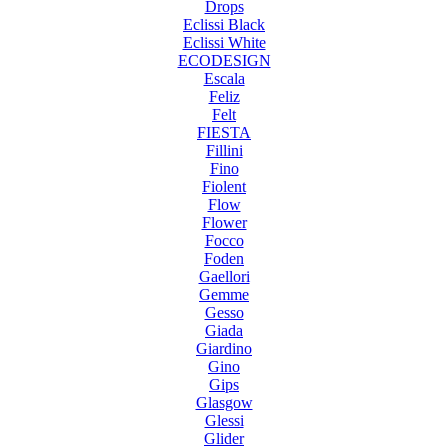
Drops
Eclissi Black
Eclissi White
ECODESIGN
Escala
Feliz
Felt
FIESTA
Fillini
Fino
Fiolent
Flow
Flower
Focco
Foden
Gaellori
Gemme
Gesso
Giada
Giardino
Gino
Gips
Glasgow
Glessi
Glider