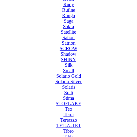
Rudy
Rufina
Runga
Saga
Sakra
Satellite
Sation
Satrion
SCROW
Shadow
SHINY
Silk
Small
Solario Gold
Solario Silver
Solaris
Sotti
Stima
STOFLAKE
Teo
Terra
Terrazzo
TET-A-TET
Tibro
Tilda