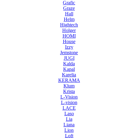
Grafic
Graze
Hall
Helm
Hightech
Holger
HOMI
House
Izzy
Jemstone
JUGI
Kalda
Kapal
Karelia
KERAMA
Klum
Krista
L-Vision
L-vision
LACE
Laso
Lia
Liana
Lion
Loft