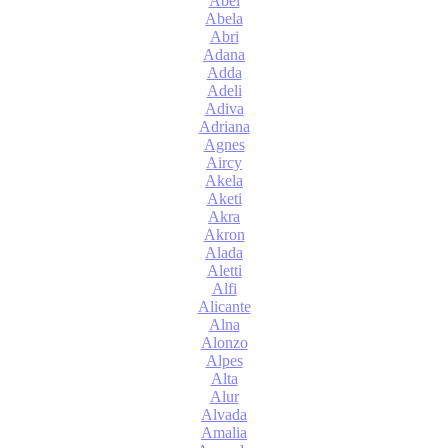
Abel
Abela
Abri
Adana
Adda
Adeli
Adiva
Adriana
Agnes
Aircy
Akela
Aketi
Akra
Akron
Alada
Aletti
Alfi
Alicante
Alna
Alonzo
Alpes
Alta
Alur
Alvada
Amalia