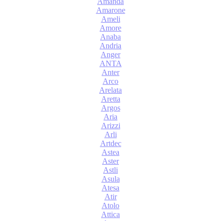
Amanda
Amarone
Ameli
Amore
Anaba
Andria
Anger
ANTA
Anter
Arco
Arelata
Aretta
Argos
Aria
Arizzi
Arli
Artdec
Astea
Aster
Astli
Asula
Atesa
Atir
Atolo
Attica