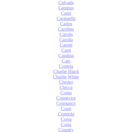
Calvada
Campus
Capri
Caramella
Carlos
Carolina
Carolis
Carolla
Carotti
Casti
Catalina
Cats
Cemeta
Charlie Black
Charlie White
Chester
Chicca
Como
Connector
Constance
Conti
Corniola
Corsa
Costa
Country