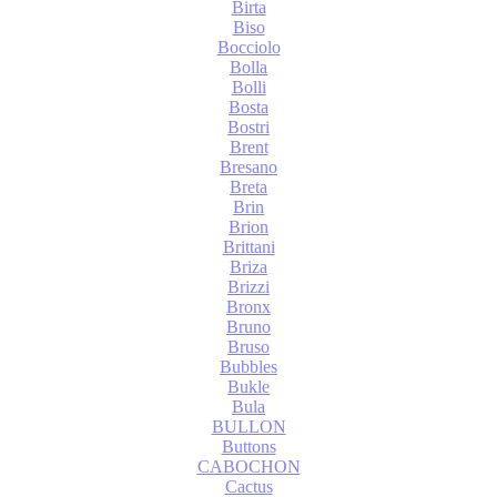
Birta
Biso
Bocciolo
Bolla
Bolli
Bosta
Bostri
Brent
Bresano
Breta
Brin
Brion
Brittani
Briza
Brizzi
Bronx
Bruno
Bruso
Bubbles
Bukle
Bula
BULLON
Buttons
CABOCHON
Cactus