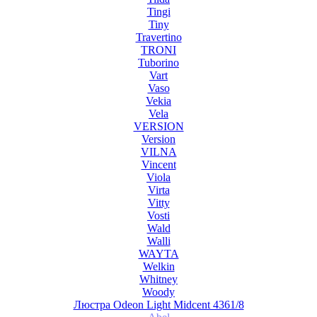
Tingi
Tiny
Travertino
TRONI
Tuborino
Vart
Vaso
Vekia
Vela
VERSION
Version
VILNA
Vincent
Viola
Virta
Vitty
Vosti
Wald
Walli
WAYTA
Welkin
Whitney
Woody
Люстра Odeon Light Midcent 4361/8