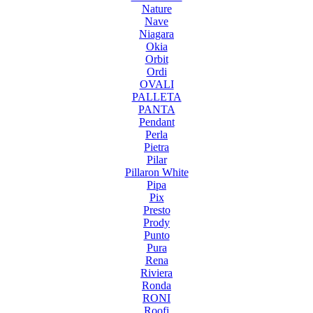
Nature
Nave
Niagara
Okia
Orbit
Ordi
OVALI
PALLETA
PANTA
Pendant
Perla
Pietra
Pilar
Pillaron White
Pipa
Pix
Presto
Prody
Punto
Pura
Rena
Riviera
Ronda
RONI
Roofi