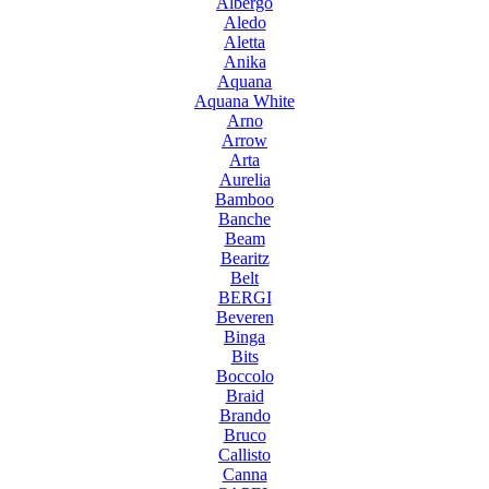
Albergo
Aledo
Aletta
Anika
Aquana
Aquana White
Arno
Arrow
Arta
Aurelia
Bamboo
Banche
Beam
Bearitz
Belt
BERGI
Beveren
Binga
Bits
Boccolo
Braid
Brando
Bruco
Callisto
Canna