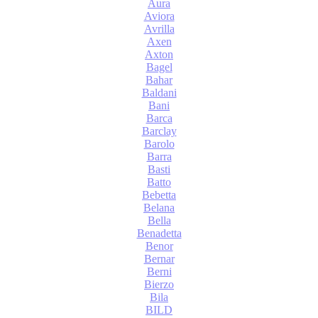
Aura
Aviora
Avrilla
Axen
Axton
Bagel
Bahar
Baldani
Bani
Barca
Barclay
Barolo
Barra
Basti
Batto
Bebetta
Belana
Bella
Benadetta
Benor
Bernar
Berni
Bierzo
Bila
BILD