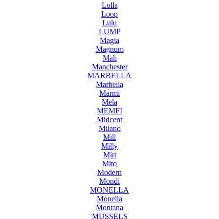
Lolla
Loop
Lulu
LUMP
Magia
Magnum
Mali
Manchester
MARBELLA
Marbella
Marmi
Mela
MEMFI
Midcent
Milano
Mill
Milly
Mirt
Mito
Modern
Mondi
MONELLA
Monella
Montana
MUSSELS