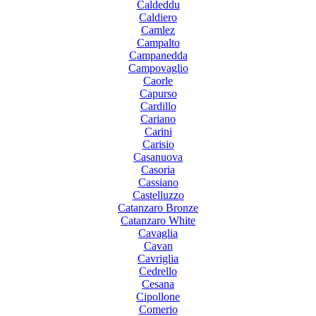
Caldeddu
Caldiero
Camlez
Campalto
Campanedda
Campovaglio
Caorle
Capurso
Cardillo
Cariano
Carini
Carisio
Casanuova
Casoria
Cassiano
Castelluzzo
Catanzaro Bronze
Catanzaro White
Cavaglia
Cavan
Cavriglia
Cedrello
Cesana
Cipollone
Comerio