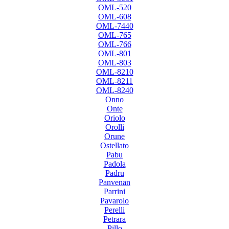
OML-520
OML-608
OML-7440
OML-765
OML-766
OML-801
OML-803
OML-8210
OML-8211
OML-8240
Onno
Onte
Oriolo
Orolli
Orune
Ostellato
Pabu
Padola
Padru
Panvenan
Parrini
Pavarolo
Perelli
Petrara
Pillo