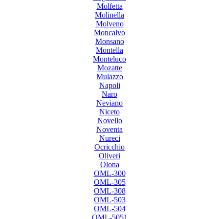
Molfetta
Molinella
Molveno
Moncalvo
Monsano
Montella
Monteluco
Mozatte
Mulazzo
Napoli
Naro
Neviano
Niceto
Novello
Noventa
Nureci
Ocricchio
Oliveri
Olona
OML-300
OML-305
OML-308
OML-503
OML-504
OML-5051