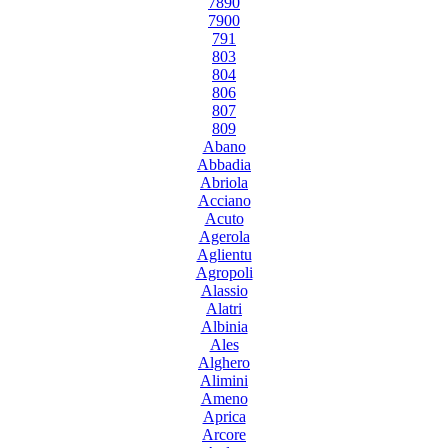
7890
7900
791
803
804
806
807
809
Abano
Abbadia
Abriola
Acciano
Acuto
Agerola
Aglientu
Agropoli
Alassio
Alatri
Albinia
Ales
Alghero
Alimini
Ameno
Aprica
Arcore