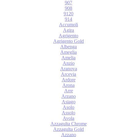
907
908
9120
914
Accumoli
Agira
Agrigento
Agrigento Gold
Albenga
Ameglia
Amelia
Anzio
Aranova
Arcevia
Ardore
Arona
Arre
Arzano
Asiago
Asolo
Assolo
Avola
Azzagulta Chrome
Azzagulta Gold
Azzano