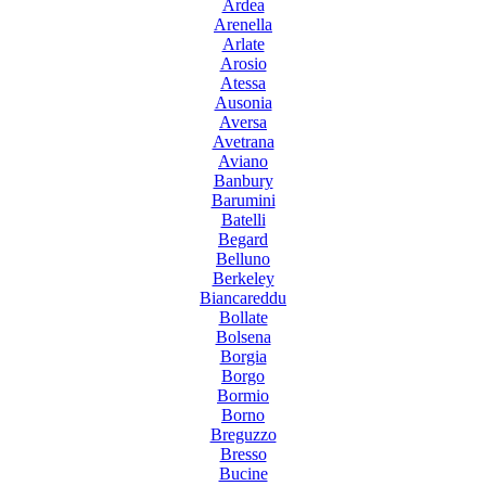
Ardea
Arenella
Arlate
Arosio
Atessa
Ausonia
Aversa
Avetrana
Aviano
Banbury
Barumini
Batelli
Begard
Belluno
Berkeley
Biancareddu
Bollate
Bolsena
Borgia
Borgo
Bormio
Borno
Breguzzo
Bresso
Bucine