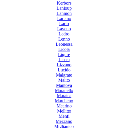
Kerbors
Lanloup
Lannion
Lariano
Lario
Laveno
Ledro
Lenno
Leonessa
Licola
Ligure
Lisera
Lizzano
Lucido
Malgrate
Malito
Mantova
Maranello
Maratea
Marcheno
Mearino
Mellitto
Menfi
Mezzano
Miglianico