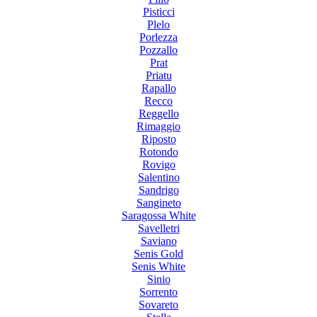
Pisticci
Plelo
Porlezza
Pozzallo
Prat
Priatu
Rapallo
Recco
Reggello
Rimaggio
Riposto
Rotondo
Rovigo
Salentino
Sandrigo
Sangineto
Saragossa White
Savelletri
Saviano
Senis Gold
Senis White
Sinio
Sorrento
Sovareto