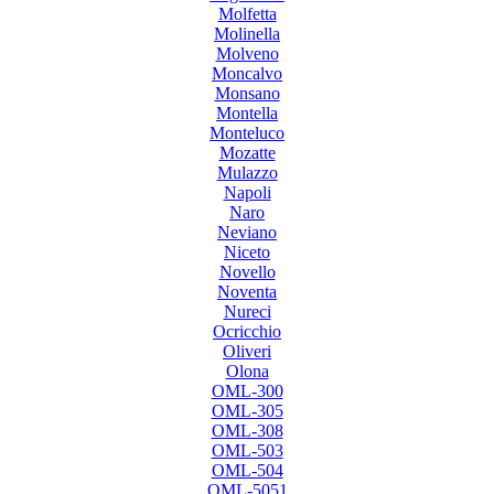
Molfetta
Molinella
Molveno
Moncalvo
Monsano
Montella
Monteluco
Mozatte
Mulazzo
Napoli
Naro
Neviano
Niceto
Novello
Noventa
Nureci
Ocricchio
Oliveri
Olona
OML-300
OML-305
OML-308
OML-503
OML-504
OML-5051