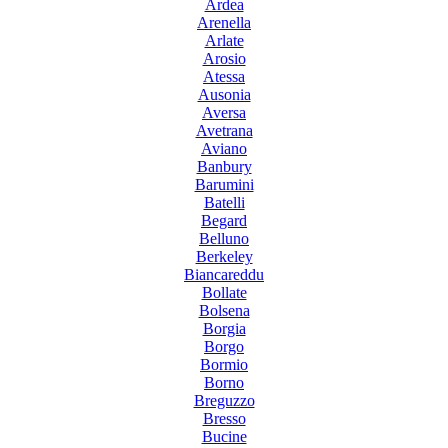
Ardea
Arenella
Arlate
Arosio
Atessa
Ausonia
Aversa
Avetrana
Aviano
Banbury
Barumini
Batelli
Begard
Belluno
Berkeley
Biancareddu
Bollate
Bolsena
Borgia
Borgo
Bormio
Borno
Breguzzo
Bresso
Bucine