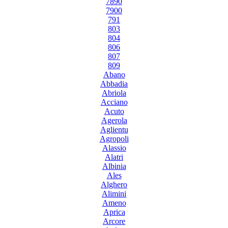
7890
7900
791
803
804
806
807
809
Abano
Abbadia
Abriola
Acciano
Acuto
Agerola
Aglientu
Agropoli
Alassio
Alatri
Albinia
Ales
Alghero
Alimini
Ameno
Aprica
Arcore