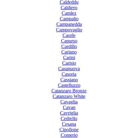
Caldeddu
Caldiero
Camlez
Campalto
Campanedda
Campovaglio
Caorle
Capurso
Cardillo
Cariano
Carini
Carisio
Casanuova
Casoria
Cassiano
Castelluzzo
Catanzaro Bronze
Catanzaro White
Cavaglia
Cavan
Cavriglia
Cedrello
Cesana
Cipollone
Comerio