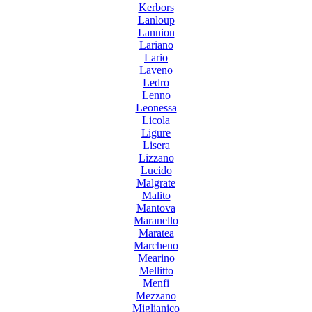
Kerbors
Lanloup
Lannion
Lariano
Lario
Laveno
Ledro
Lenno
Leonessa
Licola
Ligure
Lisera
Lizzano
Lucido
Malgrate
Malito
Mantova
Maranello
Maratea
Marcheno
Mearino
Mellitto
Menfi
Mezzano
Miglianico