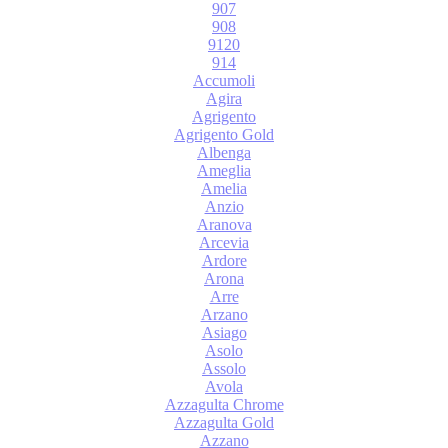
907
908
9120
914
Accumoli
Agira
Agrigento
Agrigento Gold
Albenga
Ameglia
Amelia
Anzio
Aranova
Arcevia
Ardore
Arona
Arre
Arzano
Asiago
Asolo
Assolo
Avola
Azzagulta Chrome
Azzagulta Gold
Azzano