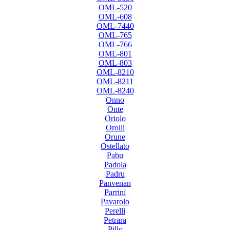
OML-520
OML-608
OML-7440
OML-765
OML-766
OML-801
OML-803
OML-8210
OML-8211
OML-8240
Onno
Onte
Oriolo
Orolli
Orune
Ostellato
Pabu
Padola
Padru
Panvenan
Parrini
Pavarolo
Perelli
Petrara
Pillo