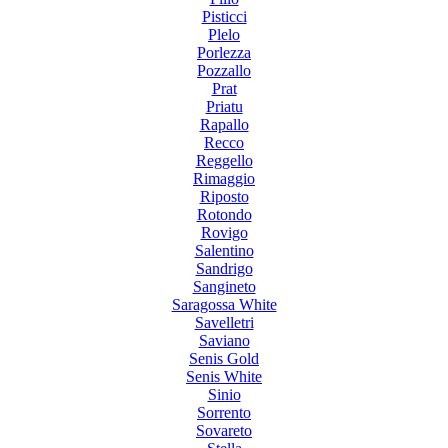
Pisticci
Plelo
Porlezza
Pozzallo
Prat
Priatu
Rapallo
Recco
Reggello
Rimaggio
Riposto
Rotondo
Rovigo
Salentino
Sandrigo
Sangineto
Saragossa White
Savelletri
Saviano
Senis Gold
Senis White
Sinio
Sorrento
Sovareto