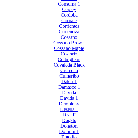
Consuma 1
Copley
Cordoba
Cornale
Corrientes
Cortenova
Cossano
Cossano Brown
Cossano Maple
Costorio
Cottingham
Covaleda Black
Cremella
Cumaribo
Dakar 1
Damasco 1
Davida
Davida 1
Dembleby
Desella 1
Distaff
Dogato
Donatori
Doninni 1
Emollio