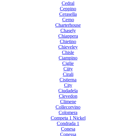
Cedral
Ceppino
Cerasella
Cerno
Charterhouse
Chasely
Chiappera
Chietino
Chieveley
Chisle
Ciampino
Ciglie
Ciity
Cirali
Cistierna
City
Ciudadela
Clevedon
Climene
Collecorvino
Colomera
Competa 1 Nickel
Condrada 1
Conesa
Conessa