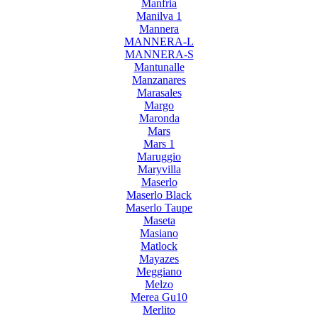
Manfria
Manilva 1
Mannera
MANNERA-L
MANNERA-S
Mantunalle
Manzanares
Marasales
Margo
Maronda
Mars
Mars 1
Maruggio
Maryvilla
Maserlo
Maserlo Black
Maserlo Taupe
Maseta
Masiano
Matlock
Mayazes
Meggiano
Melzo
Merea Gu10
Merlito