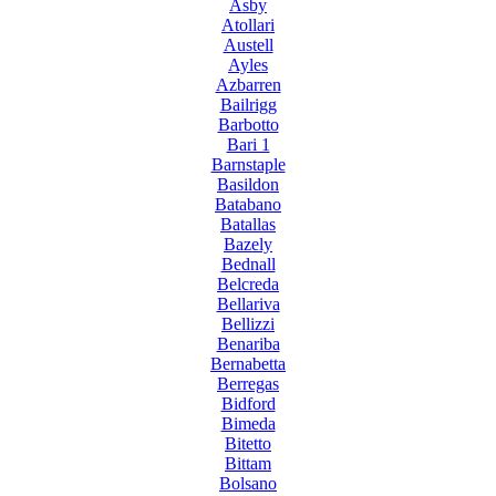
Asby
Atollari
Austell
Ayles
Azbarren
Bailrigg
Barbotto
Bari 1
Barnstaple
Basildon
Batabano
Batallas
Bazely
Bednall
Belcreda
Bellariva
Bellizzi
Benariba
Bernabetta
Berregas
Bidford
Bimeda
Bitetto
Bittam
Bolsano