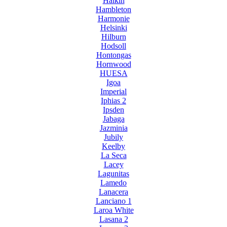
Halkin
Hambleton
Harmonie
Helsinki
Hilburn
Hodsoll
Hontongas
Hornwood
HUESA
Igoa
Imperial
Iphias 2
Ipsden
Jabaga
Jazminia
Jubily
Keelby
La Seca
Lacey
Lagunitas
Lamedo
Lanacera
Lanciano 1
Laroa White
Lasana 2