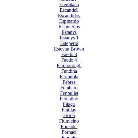
Eremitana
Escandell
Escandidos
Espinardo
Estanterios
Estanys
Estanys 1
Esteperra
Estevau Brown
Faedo 3
Faedo 4
Famborough
Fandina
Farindola
Febres
Fembard
Fenoullet
Ferentino
Filago
Findlay
Firmo
Fiumicino
Forcadet
Fornaci
Fradelo