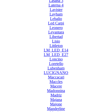
Lasana 3
Laterna 4
Lavister
Layham
Lebalio
Led Carpi
Leonero
Levantara
Libertad
Lisio
Littleton
LM_LED_E14
LM_LED_E27
Loncino
Loretello
Lubenham
LUCIGNANO
Maccacari
Maccles
Macere
Madonnina
Madriz
Majana
Majone
Manderline