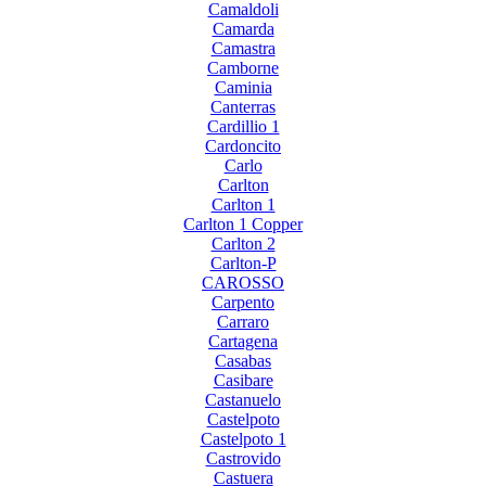
Camaldoli
Camarda
Camastra
Camborne
Caminia
Canterras
Cardillio 1
Cardoncito
Carlo
Carlton
Carlton 1
Carlton 1 Copper
Carlton 2
Carlton-P
CAROSSO
Carpento
Carraro
Cartagena
Casabas
Casibare
Castanuelo
Castelpoto
Castelpoto 1
Castrovido
Castuera