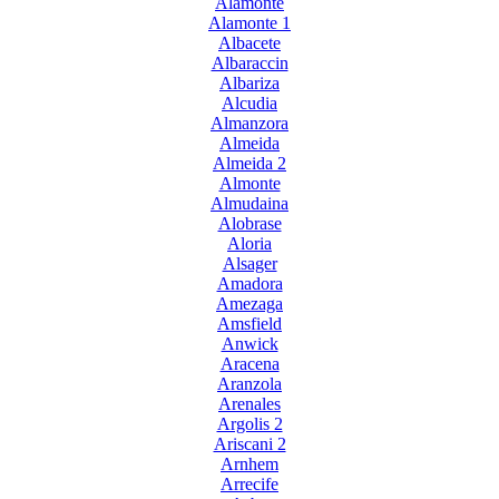
Alamonte
Alamonte 1
Albacete
Albaraccin
Albariza
Alcudia
Almanzora
Almeida
Almeida 2
Almonte
Almudaina
Alobrase
Aloria
Alsager
Amadora
Amezaga
Amsfield
Anwick
Aracena
Aranzola
Arenales
Argolis 2
Ariscani 2
Arnhem
Arrecife