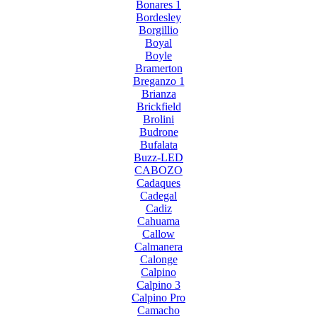
Bonares 1
Bordesley
Borgillio
Boyal
Boyle
Bramerton
Breganzo 1
Brianza
Brickfield
Brolini
Budrone
Bufalata
Buzz-LED
CABOZO
Cadaques
Cadegal
Cadiz
Cahuama
Callow
Calmanera
Calonge
Calpino
Calpino 3
Calpino Pro
Camacho