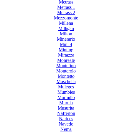
Metrass
Metrass 1
Metrass 2
Mezzomonte
Millena
Milligan
Milton
Minerario
Mini 4
Minting
Mirtazza
Monreale
Montefino
Monterolo
Montetto
Moschella
Muleges
Mumbles
Murmillo
Murnia
Musurita
Nafferton
Narices
Navedo
Nema