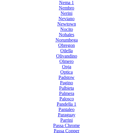
Nema 1
Nembro
Nerini
Neviano
Newtown
Nocito
Nohales
Norumbega
Obregon
Oilella
Olivandino
Olmero
Onja
Optica
Padstow
Pagino
Palbieta
Palmera
Palosco
Pandella 1
Pantaleo
Paraguay
Parrini
Passa Chrome
Passa Copper