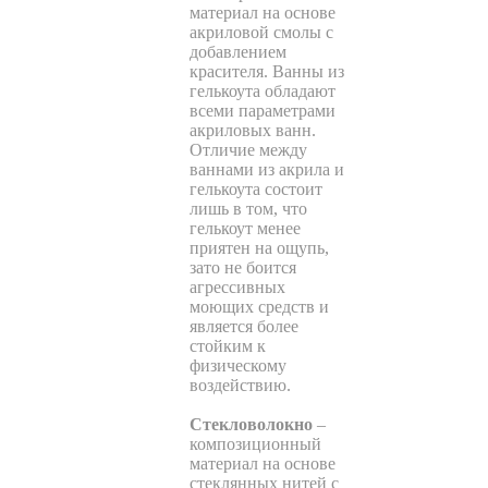
материал на основе
акриловой смолы с
добавлением
красителя. Ванны из
гелькоута обладают
всеми параметрами
акриловых ванн.
Отличие между
ваннами из акрила и
гелькоута состоит
лишь в том, что
гелькоут менее
приятен на ощупь,
зато не боится
агрессивных
моющих средств и
является более
стойким к
физическому
воздействию.
Стекловолокно
–
композиционный
материал на основе
стеклянных нитей с