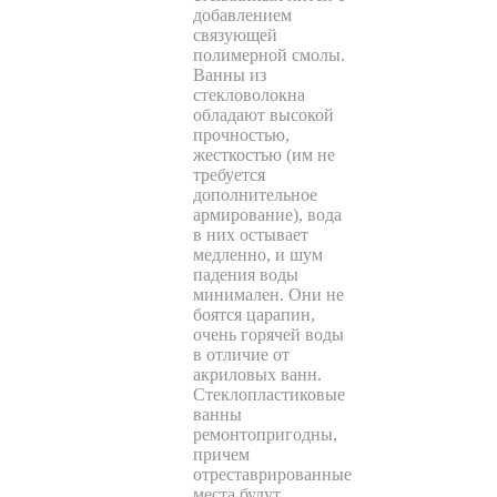
добавлением
связующей
полимерной смолы.
Ванны из
стекловолокна
обладают высокой
прочностью,
жесткостью (им не
требуется
дополнительное
армирование), вода
в них остывает
медленно, и шум
падения воды
минимален. Они не
боятся царапин,
очень горячей воды
в отличие от
акриловых ванн.
Стеклопластиковые
ванны
ремонтопригодны,
причем
отреставрированные
места будут