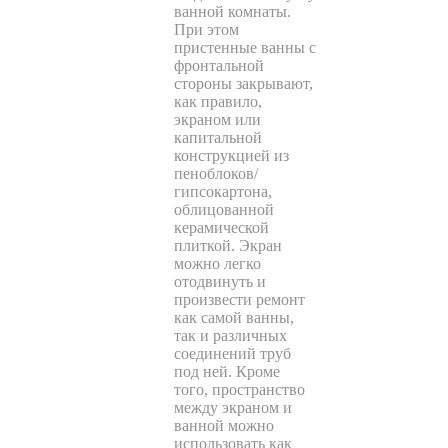
ванной комнаты.
При этом
пристенные ванны с
фронтальной
стороны закрывают,
как правило,
экраном или
капитальной
конструкцией из
пеноблоков/
гипсокартона,
облицованной
керамической
плиткой. Экран
можно легко
отодвинуть и
произвести ремонт
как самой ванны,
так и различных
соединений труб
под ней. Кроме
того, пространство
между экраном и
ванной можно
использовать как