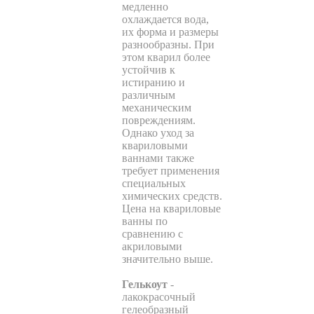
медленно
охлаждается вода,
их форма и размеры
разнообразны. При
этом кварил более
устойчив к
истиранию и
различным
механическим
повреждениям.
Однако уход за
квариловыми
ваннами также
требует применения
специальных
химических средств.
Цена на квариловые
ванны по
сравнению с
акриловыми
значительно выше.
Гелькоут
-
лакокрасочный
гелеобразный