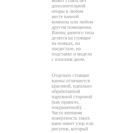
может стоять без
дополнительной
опоры в любом
месте ванной
комнаты или любом
другом помещении.
Ванны данного типа
делятся на стоящие
на ножках, на
пьедестале, на
подставке и модели
с плоским дном.
Отдельно стоящие
ванны отличаются
красивой, идеально
обработанной
наружной стороной
(как правило,
покрашенной).
Часто внешняя
поверхность таких
ванн имеет узор или
рисунок, который