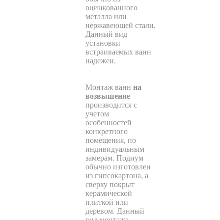
оцинкованного
металла или
нержавеющей стали.
Данный вид
установки
встраиваемых ванн
надежен.
Монтаж ванн
на
возвышение
производится с
учетом
особенностей
конкретного
помещения, по
индивидуальным
замерам. Подиум
обычно изготовлен
из гипсокартона, а
сверху покрыт
керамической
плиткой или
деревом. Данный
вид монтажа