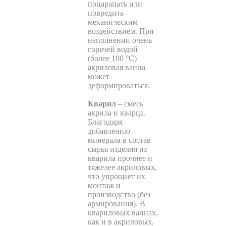
поцарапать или
повредить
механическим
воздействием. При
наполнении очень
горячей водой
(более 100 °С)
акриловая ванна
может
деформироваться.
Кварил
– смесь
акрила и кварца.
Благодаря
добавлению
минерала в состав
сырья изделия из
кварила прочнее и
тяжелее акриловых,
что упрощает их
монтаж и
производство (без
армирования). В
квариловых ваннах,
как и в акриловых,