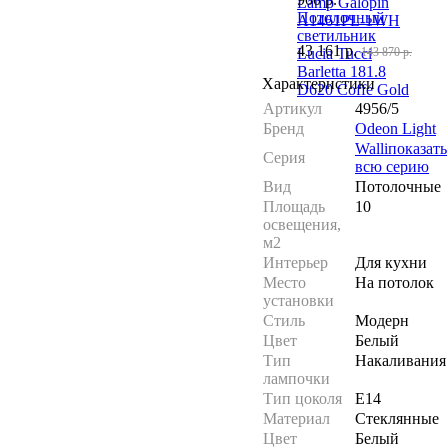
Lamp Galopin
Потолочный
A1461PL-1WH
светильник
43 161
р.
Lucia Tucci
143 870 р.
Barletta 181.8
Характеристики
D620 Coffe Gold
Артикул
4956/5
Бренд
Odeon Light
Walli
показать
Серия
всю серию
Вид
Потолочные
Площадь
10
освещения,
м2
Интерьер
Для кухни
Место
На потолок
установки
Стиль
Модерн
Цвет
Белый
Тип
Накаливания
лампочки
Тип цоколя
E14
Материал
Стеклянные
Цвет
Белый