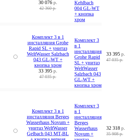
30 076
р.
Kehlbach
004 GL-WT
42 360 р.
+ кнопка
хром
Комплект 3 в 1
Комплект 3
инсталляция Grohe
в 1
Rapid SL + унитаз
инсталляция
WeltWasser Salzbach
33 395
р.
Grohe Rapid
043 GL-WT +
47 035 р.
SL + унитаз
кнопка хром
WeltWasser
33 395
р.
Salzbach 043
47 035 р.
GL-WT +
кнопка хром
Комплект 3
Комплект 3 в 1
в 1
инсталляция Berges
инсталляция
Wasserhaus Novum +
Berges
унитаз WeltWasser
32 318
Wasserhaus
р.
Gelbach 043 MT-BL
Novum +
35 908 р.
+ кнопка черная
унитаз