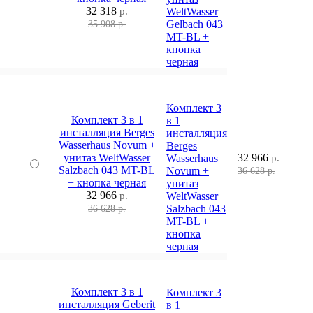
32 318
р.
WeltWasser
Gelbach 043
35 908 р.
MT-BL +
кнопка
черная
Комплект 3
Комплект 3 в 1
в 1
инсталляция Berges
инсталляция
Wasserhaus Novum +
Berges
унитаз WeltWasser
32 966
Wasserhaus
р.
Salzbach 043 MT-BL
Novum +
36 628 р.
+ кнопка черная
унитаз
32 966
р.
WeltWasser
Salzbach 043
36 628 р.
MT-BL +
кнопка
черная
Комплект 3 в 1
Комплект 3
инсталляция Geberit
в 1