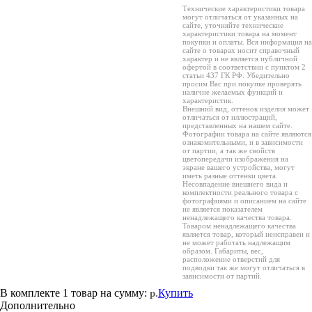
Технические характеристики товара
могут отличаться от указанных на
сайте, уточняйте технические
характеристики товара на момент
покупки и оплаты. Вся информация на
сайте о товарах носит справочный
характер и не является публичной
офертой в соответствии с пунктом 2
статьи 437 ГК РФ. Убедительно
просим Вас при покупке проверять
наличие желаемых функций и
характеристик.
Внешний вид, оттенок изделия может
отличаться от иллюстраций,
представленных на нашем сайте.
Фотографии товара на сайте являются
ознакомительными, и в зависимости
от партии, а так же свойств
цветопередачи изображения на
экране вашего устройства, могут
иметь разные оттенки цвета.
Несовпадение внешнего вида и
комплектности реального товара с
фотографиями и описанием на сайте
не является показателем
ненадлежащего качества товара.
Товаром ненадлежащего качества
является товар, который неисправен и
не может работать надлежащим
образом. Габариты, вес,
расположение отверстий для
подводки так же могут отличаться в
зависимости от партий.
В комплекте
1 товар
на сумму:
Купить
р.
Дополнительно