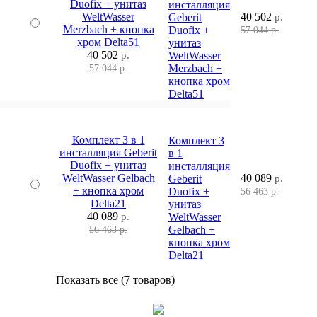
Duofix + унитаз
инсталляция
WeltWasser
40 502
Geberit
р.
Merzbach + кнопка
Duofix +
57 044 р.
хром Delta51
унитаз
40 502
р.
WeltWasser
Merzbach +
57 044 р.
кнопка хром
Delta51
Комплект 3 в 1
Комплект 3
инсталляция Geberit
в 1
Duofix + унитаз
инсталляция
WeltWasser Gelbach
40 089
Geberit
р.
+ кнопка хром
Duofix +
56 463 р.
Delta21
унитаз
40 089
р.
WeltWasser
Gelbach +
56 463 р.
кнопка хром
Delta21
Показать все (7 товаров)