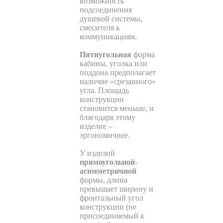
возможность
подсоединения
душевой системы,
смесителя к
коммуникациям.
Пятиугольная
форма
кабины, уголка или
поддона предполагает
наличие «срезанного»
угла. Площадь
конструкции
становится меньше, и
благодаря этому
изделие –
эргономичнее.
У изделий
прямоугольной-
асимметричной
формы, длина
превышает ширину и
фронтальный угол
конструкции (не
присоединяемый к