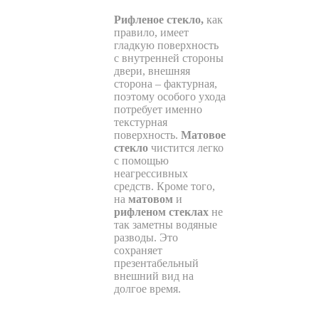
Рифленое стекло,
как
правило, имеет
гладкую поверхность
с внутренней стороны
двери, внешняя
сторона – фактурная,
поэтому особого ухода
потребует именно
текстурная
поверхность.
Матовое
стекло
чистится легко
с помощью
неагрессивных
средств. Кроме того,
на
матовом
и
рифленом стеклах
не
так заметны водяные
разводы. Это
сохраняет
презентабельный
внешний вид на
долгое время.