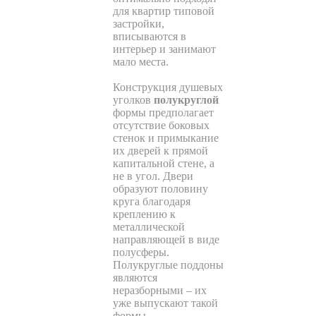
для квартир типовой
застройки,
вписываются в
интерьер и занимают
мало места.
Конструкция душевых
уголков
полукруглой
формы предполагает
отсутствие боковых
стенок и примыкание
их дверей к прямой
капитальной стене, а
не в угол. Двери
образуют половину
круга благодаря
креплению к
металлической
направляющей в виде
полусферы.
Полукруглые поддоны
являются
неразборными – их
уже выпускают такой
формы.