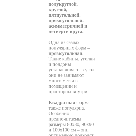
полукруглой,
круглой,
пятиугольной,
прямоугольной-
асимметричной и
четверти круга.
Одна из самых
популярных форм –
прямоугольная
.
Такие кабины, уголки
и поддоны
устанавливают в угол,
они не занимают
много места в
помещении и
просторны внутри.
Квадратная
форма
также популярна.
Особенно
предпочитаемы
размеры 80х80, 90х90
и 100х100 см – они
оптимально подходят