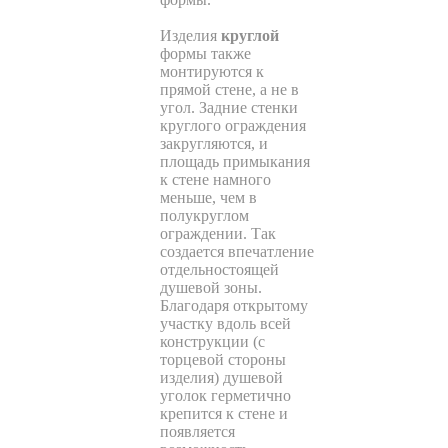
Изделия
круглой
формы также
монтируются к
прямой стене, а не в
угол. Задние стенки
круглого ограждения
закругляются, и
площадь примыкания
к стене намного
меньше, чем в
полукруглом
ограждении. Так
создается впечатление
отдельностоящей
душевой зоны.
Благодаря открытому
участку вдоль всей
конструкции (с
торцевой стороны
изделия) душевой
уголок герметично
крепится к стене и
появляется