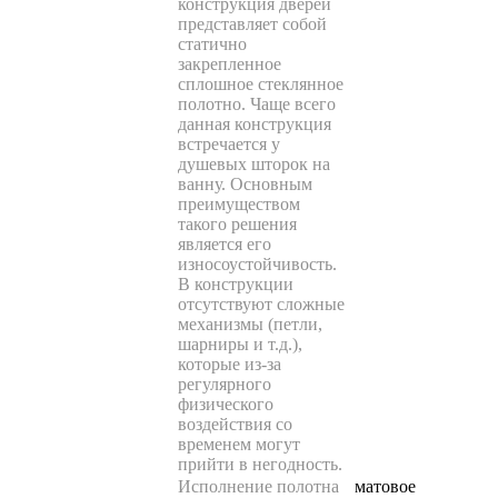
конструкция дверей
представляет собой
статично
закрепленное
сплошное стеклянное
полотно. Чаще всего
данная конструкция
встречается у
душевых шторок на
ванну. Основным
преимуществом
такого решения
является его
износоустойчивость.
В конструкции
отсутствуют сложные
механизмы (петли,
шарниры и т.д.),
которые из-за
регулярного
физического
воздействия со
временем могут
прийти в негодность.
Исполнение полотна
матовое