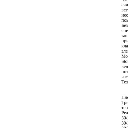
счи
вст
нес
по
Без
спе
за
при
кла
эл
Мо
St
вен
пот
час
Тех
Пло
Три
теп
Ре
30/
30/