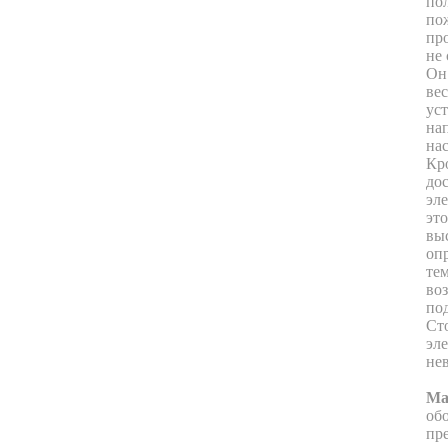
по
по
пр
не 
Он
вес
ус
на
на
Кр
до
эл
эт
вы
оп
те
воз
по
Ст
эл
не
Ма
об
пр