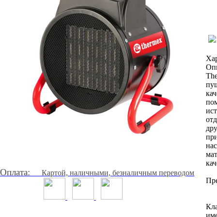
Ха
Оп
Th
пуш
кач
пом
ист
отд
дру
пр
на
мат
ка
Оплата:
Картой, наличными, безналичным переводом
Пр
Кла
им