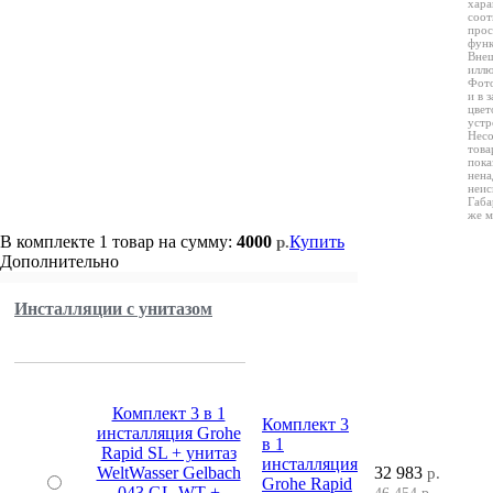
хара
соот
прос
функ
Внеш
иллю
Фото
и в 
цвет
устр
Несо
това
пока
нена
неис
Габа
же м
В комплекте
1 товар
на сумму:
4000
Купить
р.
Дополнительно
Инсталляции с унитазом
Комплект 3 в 1
Комплект 3
инсталляция Grohe
в 1
Rapid SL + унитаз
инсталляция
WeltWasser Gelbach
32 983
р.
Grohe Rapid
043 GL-WT +