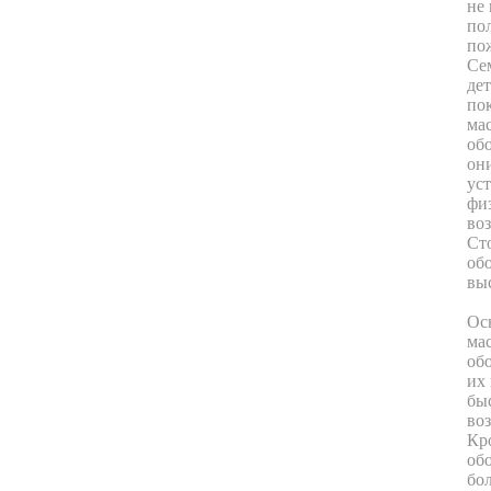
не
по
по
Се
де
по
ма
обо
он
ус
фи
во
Ст
об
вы
Ос
ма
обо
их
бы
во
Кр
об
бо