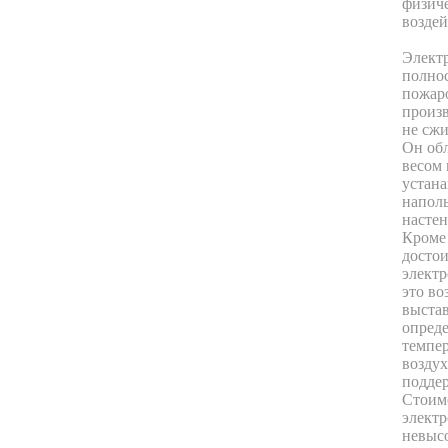
физич
возде
Элект
полно
пожаро
произ
не сжи
Он об
весом 
устана
напол
насте
Кроме 
досто
электр
это во
выста
опред
темпер
воздух
подде
Стоим
элект
невысо