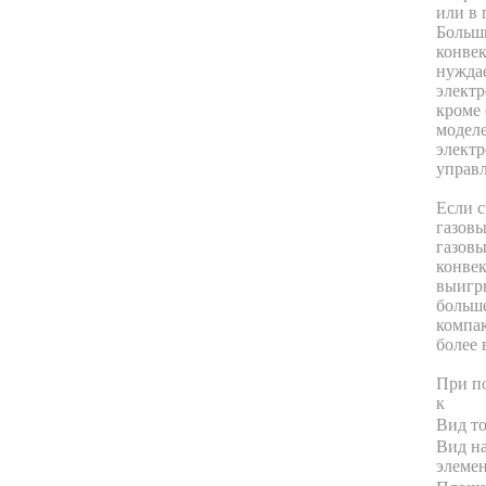
или в 
Больш
конвек
нуждае
элект
кроме
моделе
элект
управ
Если с
газовы
газовы
конве
выигры
больш
компак
более
При п
к
Вид т
Вид н
элеме