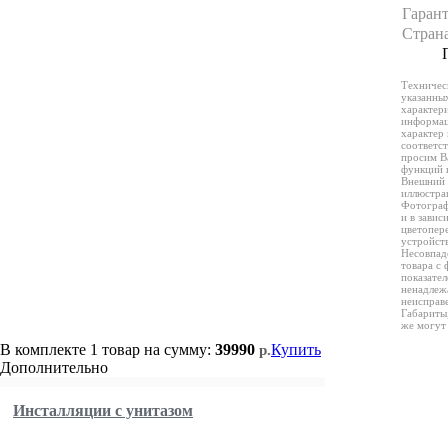
Гаран
Стран
Техничес
указанных
характери
информац
характер 
соответст
просим В
функций 
Внешний 
иллюстра
Фотограф
и в завис
цветопер
устройств
Несовпад
товара с 
показате
ненадлежа
неисправ
Габариты,
же могут 
В комплекте
1 товар
на сумму:
39990
Купить
р.
Дополнительно
Инсталляции с унитазом