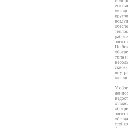
подним
его см
холод
круго
возду
обеспе
тепло
работе
электр
По бо
обогре
типа н
неболь
сквозь
внутрь
холодн
У обог
данног
недост
от ма
обогре
элект
облада
стойко