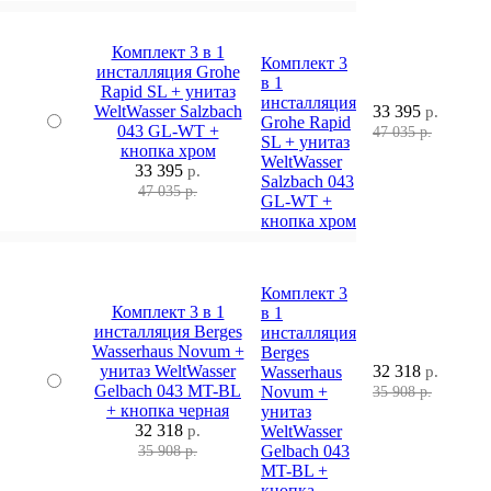
Комплект 3 в 1
Комплект 3
инсталляция Grohe
в 1
Rapid SL + унитаз
инсталляция
WeltWasser Salzbach
33 395
р.
Grohe Rapid
043 GL-WT +
47 035 р.
SL + унитаз
кнопка хром
WeltWasser
33 395
р.
Salzbach 043
47 035 р.
GL-WT +
кнопка хром
Комплект 3
Комплект 3 в 1
в 1
инсталляция Berges
инсталляция
Wasserhaus Novum +
Berges
унитаз WeltWasser
32 318
Wasserhaus
р.
Gelbach 043 MT-BL
Novum +
35 908 р.
+ кнопка черная
унитаз
32 318
р.
WeltWasser
Gelbach 043
35 908 р.
MT-BL +
кнопка