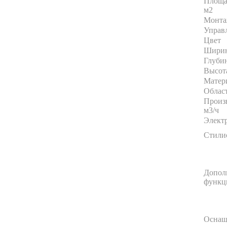
Площа
м2
Монт
Управ
Цвет
Ширин
Глубин
Высота
Матер
Облас
Произ
м3/ч
Элект
Стили
Допол
функц
Оснащ