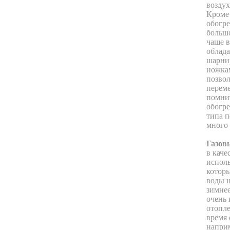
возду
Кроме 
обогр
большо
чаще в
облад
шарни
ножка
позвол
переме
помнит
обогре
типа 
много 
Газов
в каче
исполь
которы
воды н
зимнее
очень 
отопле
время 
наприм