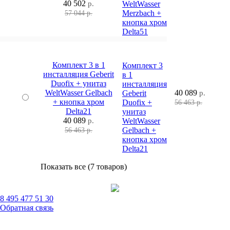
40 502
р.
WeltWasser
Merzbach +
57 044 р.
кнопка хром
Delta51
Комплект 3 в 1
Комплект 3
инсталляция Geberit
в 1
Duofix + унитаз
инсталляция
WeltWasser Gelbach
40 089
Geberit
р.
+ кнопка хром
Duofix +
56 463 р.
Delta21
унитаз
40 089
р.
WeltWasser
Gelbach +
56 463 р.
кнопка хром
Delta21
Показать все (7 товаров)
8 495 477 51 30
Обратная связь
0 шт.
0
р.