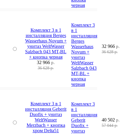
черная
Комплект 3
Комплект 3 в 1
в 1
инсталляция Berges
инсталляция
Wasserhaus Novum +
Berges
унитаз WeltWasser
32 966
Wasserhaus
р.
Salzbach 043 MT-BL
Novum +
36 628 р.
+ кнопка черная
унитаз
32 966
р.
WeltWasser
Salzbach 043
36 628 р.
MT-BL +
кнопка
черная
Комплект 3 в 1
Комплект 3
инсталляция Geberit
в 1
Duofix + унитаз
инсталляция
WeltWasser
40 502
Geberit
р.
Merzbach + кнопка
Duofix +
57 044 р.
хром Delta51
унитаз