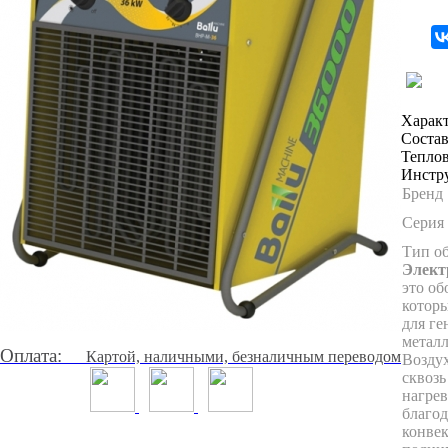
Харак
Соста
Теплов
Инстру
Бренд
Серия
Тип об
Элект
это об
которы
для ге
металл
Оплата:
Картой, наличными, безналичным переводом
Воздух
сквозь
нагрев
благод
конве