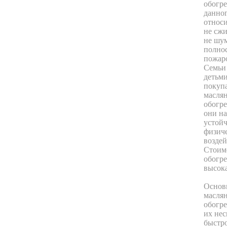
обогре
данног
относи
не сжи
не шу
полно
пожар
Семьи
детьми
покуп
масля
обогре
они н
устой
физич
возде
Стоим
обогре
высока
Основ
масля
обогре
их нес
быстро